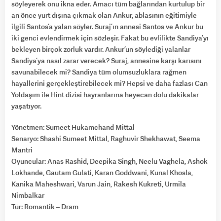
söyleyerek onu ikna eder. Amacı tüm bağlarından kurtulup bir
an önce yurt dışına çıkmak olan Ankur, ablasının eğitimiyle
ilgili Santos’a yalan söyler. Suraj’ın annesi Santos ve Ankur bu
iki genci evlendirmek için sözleşir. Fakat bu evlilikte Sandiya’yı
bekleyen birçok zorluk vardır. Ankur’un söylediği yalanlar
Sandiya’ya nasıl zarar verecek? Suraj, annesine karşı karısını
savunabilecek mi? Sandiya tüm olumsuzluklara rağmen
hayallerini gerçekleştirebilecek mi? Hepsi ve daha fazlası Can
Yoldaşım ile Hint dizisi hayranlarına heyecan dolu dakikalar
yaşatıyor.
Yönetmen: Sumeet Hukamchand Mittal
Senaryo: Shashi Sumeet Mittal, Raghuvir Shekhawat, Seema
Mantri
Oyuncular: Anas Rashid, Deepika Singh, Neelu Vaghela, Ashok
Lokhande, Gautam Gulati, Karan Goddwani, Kunal Khosla,
Kanika Maheshwari, Varun Jain, Rakesh Kukreti, Urmila
Nimbalkar
Tür: Romantik – Dram