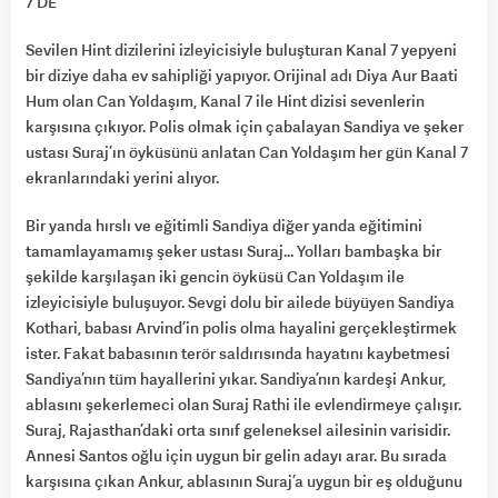
7’DE
Sevilen Hint dizilerini izleyicisiyle buluşturan Kanal 7 yepyeni
bir diziye daha ev sahipliği yapıyor. Orijinal adı Diya Aur Baati
Hum olan Can Yoldaşım, Kanal 7 ile Hint dizisi sevenlerin
karşısına çıkıyor. Polis olmak için çabalayan Sandiya ve şeker
ustası Suraj’ın öyküsünü anlatan Can Yoldaşım her gün Kanal 7
ekranlarındaki yerini alıyor.
Bir yanda hırslı ve eğitimli Sandiya diğer yanda eğitimini
tamamlayamamış şeker ustası Suraj… Yolları bambaşka bir
şekilde karşılaşan iki gencin öyküsü Can Yoldaşım ile
izleyicisiyle buluşuyor. Sevgi dolu bir ailede büyüyen Sandiya
Kothari, babası Arvind’in polis olma hayalini gerçekleştirmek
ister. Fakat babasının terör saldırısında hayatını kaybetmesi
Sandiya’nın tüm hayallerini yıkar. Sandiya’nın kardeşi Ankur,
ablasını şekerlemeci olan Suraj Rathi ile evlendirmeye çalışır.
Suraj, Rajasthan’daki orta sınıf geleneksel ailesinin varisidir.
Annesi Santos oğlu için uygun bir gelin adayı arar. Bu sırada
karşısına çıkan Ankur, ablasının Suraj’a uygun bir eş olduğunu