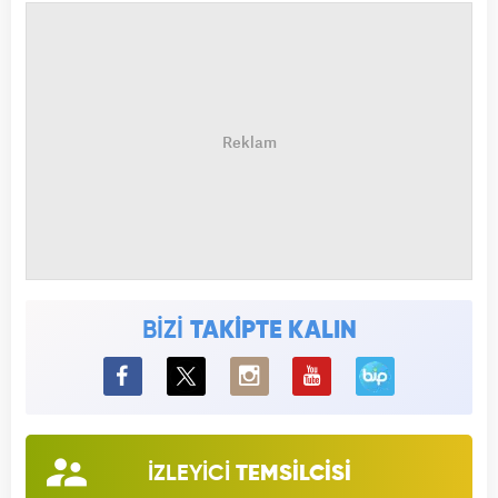
BİZİ
TAKİPTE KALIN
BiP
İZLEYİCİ
TEMSİLCİSİ