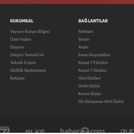
KURUMSAL
BAĞLANTILAR
Yayıncı Künye Bilgisi
Reklam
Özel Haber
Basın
Duyuru
Arşiv
İzleyici Temsilcisi
İnsan Kaynakları
Teknik Erişim
Kanal 7 Filmleri
Gizlilik Sözleşmesi
Kanal 7 Dizileri
İletişim
Hint Dizileri
Gelin Dizisi
Kuma Dizisi
Gir Dünyama Hint Dizisi
Yasemin