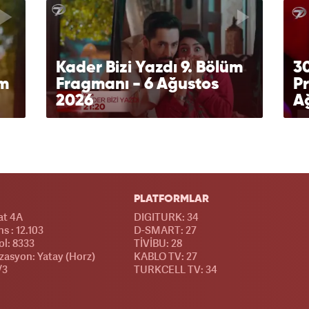
Kader Bizi Yazdı 9. Bölüm
3
üm
Fragmanı - 6 Ağustos
Pr
2026
A
PLATFORMLAR
at 4A
DIGITURK: 34
s : 12.103
D-SMART: 27
l: 8333
TİVİBU: 28
izasyon: Yatay (Horz)
KABLO TV: 27
/3
TURKCELL TV: 34