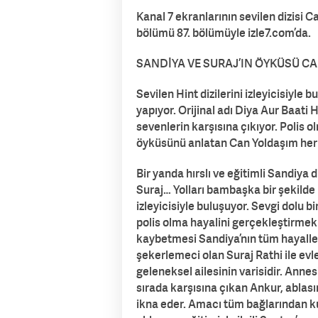
Kanal 7 ekranlarının sevilen dizisi
bölümü 87. bölümüyle izle7.com’da.
SANDİYA VE SURAJ’IN ÖYKÜSÜ CA
Sevilen Hint dizilerini izleyicisiyle 
yapıyor. Orijinal adı Diya Aur Baati 
sevenlerin karşısına çıkıyor. Polis 
öyküsünü anlatan Can Yoldaşım her g
Bir yanda hırslı ve eğitimli Sandiy
Suraj… Yolları bambaşka bir şekilde
izleyicisiyle buluşuyor. Sevgi dolu b
polis olma hayalini gerçekleştirmek 
kaybetmesi Sandiya’nın tüm hayalleri
şekerlemeci olan Suraj Rathi ile evle
geleneksel ailesinin varisidir. Annes
sırada karşısına çıkan Ankur, ablas
ikna eder. Amacı tüm bağlarından ku