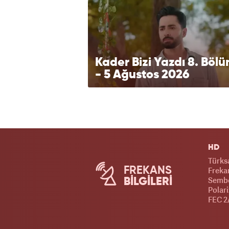
Kader Bizi Yazdı 8. Böl
- 5 Ağustos 2026
HD
Türks
FREKANS
Frekan
Sembo
BİLGİLERİ
Polar
FEC 2