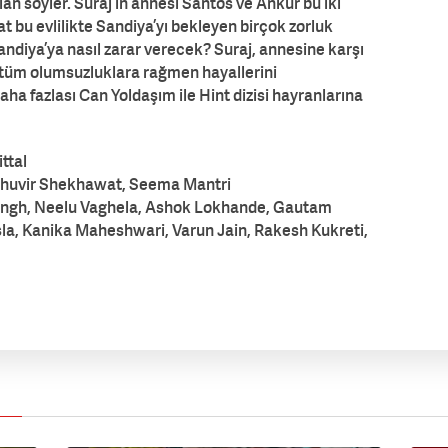
alan söyler. Suraj’ın annesi Santos ve Ankur bu iki
at bu evlilikte Sandiya’yı bekleyen birçok zorluk
Sandiya’ya nasıl zarar verecek? Suraj, annesine karşı
 tüm olumsuzluklara rağmen hayallerini
ha fazlası Can Yoldaşım ile Hint dizisi hayranlarına
ttal
ghuvir Shekhawat, Seema Mantri
ingh, Neelu Vaghela, Ashok Lokhande, Gautam
la, Kanika Maheshwari, Varun Jain, Rakesh Kukreti,