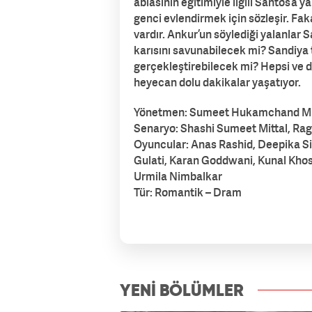
ablasının eğitimiyle ilgili Santos’a y
genci evlendirmek için sözleşir. Fak
vardır. Ankur’un söylediği yalanlar 
karısını savunabilecek mi? Sandiya
gerçekleştirebilecek mi? Hepsi ve da
heyecan dolu dakikalar yaşatıyor.
Yönetmen: Sumeet Hukamchand Mi
Senaryo: Shashi Sumeet Mittal, Ra
Oyuncular: Anas Rashid, Deepika S
Gulati, Karan Goddwani, Kunal Khos
Urmila Nimbalkar
Tür: Romantik – Dram
izle7.com
YENİ BÖLÜMLER