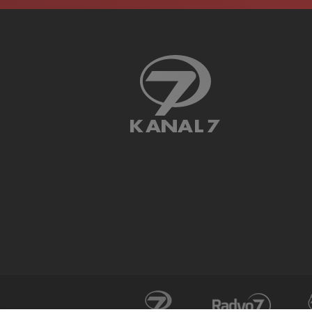
ÜlkeTV
Haber7
İzle7