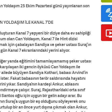
 Can Yoldaşım 25 Ekim Pazartesi günü yayınlanan son
N YOLDAŞIM İLE KANAL 7’DE
buluşturan Kanal 7 yepyeni bir diziye daha ev sahipliği
Hum olan Can Yoldaşım, Kanal 7 ile Hint dizisi
olmak için çabalayan Sandiya ve şeker ustası Suraj’ın
ün Kanal 7 ekranlarındaki yerini alıyor.
a diğer yanda eğitimini tamamlayamamış şeker ustası
 karşılaşan iki gencin öyküsü Can Yoldaşım ile
ir ailede büyüyen Sandiya Kothari, babası Arvind’in
ister. Fakat babasının terör saldırısında hayatını
ni yıkar. Sandiya’nın kardeşi Ankur, ablasını
ndirmeye çalışır. Suraj, Rajasthan’daki orta sınıf
i Santos oğlu için uygun bir gelin adayı arar. Bu
ının Suraj’a uygun bir eş olduğunu söyleyerek onu
rtulup bir an önce yurt dışına çıkmak olan Ankur,