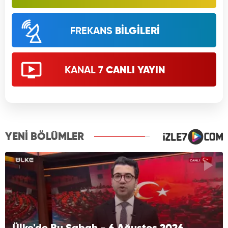
FREKANS
BİLGİLERİ
KANAL 7
CANLI YAYIN
YENİ BÖLÜMLER