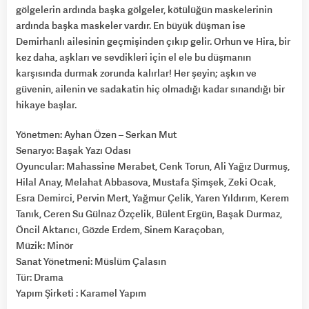
gölgelerin ardında başka gölgeler, kötülüğün maskelerinin
ardında başka maskeler vardır. En büyük düşman ise
Demirhanlı ailesinin geçmişinden çıkıp gelir. Orhun ve Hira, bir
kez daha, aşkları ve sevdikleri için el ele bu düşmanın
karşısında durmak zorunda kalırlar! Her şeyin; aşkın ve
güvenin, ailenin ve sadakatin hiç olmadığı kadar sınandığı bir
hikaye başlar.
Yönetmen: Ayhan Özen – Serkan Mut
Senaryo: Başak Yazı Odası
Oyuncular: Mahassine Merabet, Cenk Torun, Ali Yağız Durmuş,
Hilal Anay, Melahat Abbasova, Mustafa Şimşek, Zeki Ocak,
Esra Demirci, Pervin Mert, Yağmur Çelik, Yaren Yıldırım, Kerem
Tanık, Ceren Su Gülnaz Özçelik, Bülent Ergün, Başak Durmaz,
Öncil Aktarıcı, Gözde Erdem, Sinem Karaçoban,
Müzik: Minör
Sanat Yönetmeni: Müslüm Çalasın
Tür: Drama
Yapım Şirketi : Karamel Yapım