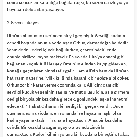
sonra sonsuz bir karanlığa boğulan aşkı, bu sezon da izleyiciye
heyecan dolu anlar yaşatıyor.
2. Sezon Hikayesi
Hira’nın ölümünün üzerinden bir yıl geçmiştir. Sevdiği kadının
cesedi başında onunla vedalaşan Orhun, darmadağın haldedir.
Yasın derin kederi içinde boğulurken, çevresindekiler de
onunla birlikte kaybolmaktadır. En çok da Hira’ya annesi gibi
bağlanan küçük Ali! Her şey Orhun’un elinden kayıp giderken,
konağa geçmişten bir misafir gelir. Hem Ali’nin hem de Hira’nın
hatırasının üzerine, iyilik kılığında karanlık bir gölge gibi çöker.
Orhun zor bir karar vermek zorunda kalır. Ali için; canı gibi
sevdiği küçük yeğeninin sağlığı ve mutluluğu için, asla girmem
dediği bir yola bir kez daha girecek, gönlündeki aşka ihanet mi
edecektir? Fakat Orhun’un bilmediği bir gerçek vardır. Önce
düşmanı, sonra vicdanı, en sonunda ise hayatının aşkı olan
kadın yaşamaktadır. Hira hala hayattadır! Ama bir kez daha
esirdir. Bir kez daha özgürlüğüyle arasında zincirler
durmaktadır. Kader ikilinin yolunu bir kez daha birleştirir. Fakat