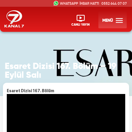
İHBAR HATTI
0552 644 07 07
MENÜ
CANLI YAYIN
Esaret Dizisi 167. Bölüm – 19
Eylül Salı
Esaret Dizisi 167. Bölüm