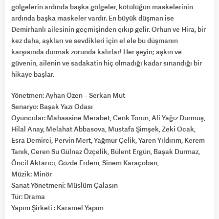
gölgelerin ardında başka gölgeler, kötülüğün maskelerinin
ardında başka maskeler vardır. En büyük düşman ise
Demirhanlı ailesinin geçmişinden çıkıp gelir. Orhun ve Hira, bir
kez daha, aşkları ve sevdikleri için el ele bu düşmanın
karşısında durmak zorunda kalırlar! Her şeyin; aşkın ve
güvenin, ailenin ve sadakatin hiç olmadığı kadar sınandığı bir
hikaye başlar.
Yönetmen: Ayhan Özen – Serkan Mut
Senaryo: Başak Yazı Odası
Oyuncular: Mahassine Merabet, Cenk Torun, Ali Yağız Durmuş,
Hilal Anay, Melahat Abbasova, Mustafa Şimşek, Zeki Ocak,
Esra Demirci, Pervin Mert, Yağmur Çelik, Yaren Yıldırım, Kerem
Tanık, Ceren Su Gülnaz Özçelik, Bülent Ergün, Başak Durmaz,
Öncil Aktarıcı, Gözde Erdem, Sinem Karaçoban,
Müzik: Minör
Sanat Yönetmeni: Müslüm Çalasın
Tür: Drama
Yapım Şirketi : Karamel Yapım