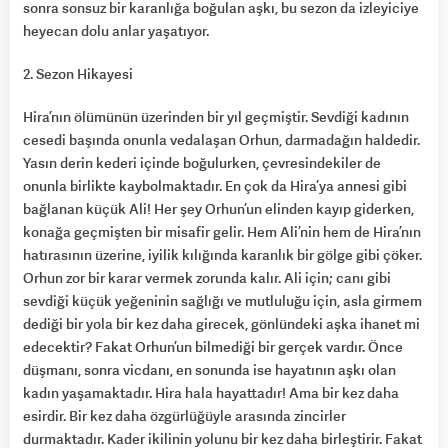
sonra sonsuz bir karanlığa boğulan aşkı, bu sezon da izleyiciye
heyecan dolu anlar yaşatıyor.
2. Sezon Hikayesi
Hira’nın ölümünün üzerinden bir yıl geçmiştir. Sevdiği kadının
cesedi başında onunla vedalaşan Orhun, darmadağın haldedir.
Yasın derin kederi içinde boğulurken, çevresindekiler de
onunla birlikte kaybolmaktadır. En çok da Hira’ya annesi gibi
bağlanan küçük Ali! Her şey Orhun’un elinden kayıp giderken,
konağa geçmişten bir misafir gelir. Hem Ali’nin hem de Hira’nın
hatırasının üzerine, iyilik kılığında karanlık bir gölge gibi çöker.
Orhun zor bir karar vermek zorunda kalır. Ali için; canı gibi
sevdiği küçük yeğeninin sağlığı ve mutluluğu için, asla girmem
dediği bir yola bir kez daha girecek, gönlündeki aşka ihanet mi
edecektir? Fakat Orhun’un bilmediği bir gerçek vardır. Önce
düşmanı, sonra vicdanı, en sonunda ise hayatının aşkı olan
kadın yaşamaktadır. Hira hala hayattadır! Ama bir kez daha
esirdir. Bir kez daha özgürlüğüyle arasında zincirler
durmaktadır. Kader ikilinin yolunu bir kez daha birleştirir. Fakat