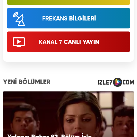
FREKANS
BİLGİLERİ
KANAL 7
CANLI YAYIN
YENİ BÖLÜMLER