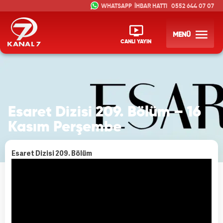
İHBAR HATTI
0552 644 07 07
MENÜ
CANLI YAYIN
Esaret Dizisi 209. Bölüm – 16
Kasım Perşembe
Esaret Dizisi 209. Bölüm