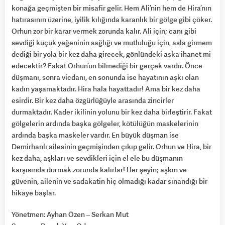
konağa geçmişten bir misafir gelir. Hem Ali’nin hem de Hira’nın
hatırasının üzerine, iyilik kılığında karanlık bir gölge gibi çöker.
Orhun zor bir karar vermek zorunda kalır. Ali için; canı gibi
sevdiği küçük yeğeninin sağlığı ve mutluluğu için, asla girmem
dediği bir yola bir kez daha girecek, gönlündeki aşka ihanet mi
edecektir? Fakat Orhun’un bilmediği bir gerçek vardır. Önce
düşmanı, sonra vicdanı, en sonunda ise hayatının aşkı olan
kadın yaşamaktadır. Hira hala hayattadır! Ama bir kez daha
esirdir. Bir kez daha özgürlüğüyle arasında zincirler
durmaktadır. Kader ikilinin yolunu bir kez daha birleştirir. Fakat
gölgelerin ardında başka gölgeler, kötülüğün maskelerinin
ardında başka maskeler vardır. En büyük düşman ise
Demirhanlı ailesinin geçmişinden çıkıp gelir. Orhun ve Hira, bir
kez daha, aşkları ve sevdikleri için el ele bu düşmanın
karşısında durmak zorunda kalırlar! Her şeyin; aşkın ve
güvenin, ailenin ve sadakatin hiç olmadığı kadar sınandığı bir
hikaye başlar.
Yönetmen: Ayhan Özen – Serkan Mut