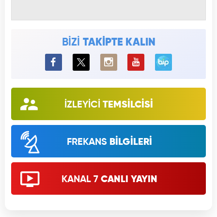
BİZİ
TAKİPTE KALIN
BiP
İZLEYİCİ
TEMSİLCİSİ
FREKANS
BİLGİLERİ
KANAL 7
CANLI YAYIN