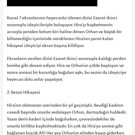
Kanal 7 ekranlarının heyecanla izlenen dizisi Esaret ikinci
sezonuyla izleyicileriyle buluşuyor. Hira’yı kaybetmenin
acısıyla yeniden ketum biri haline dönen Orhun ve büyük bir
bilinmezliğin içerisinde sürüklenen Hira’nın yarım kalan
hikayesi izleyiciyi ekran başına kilitliyor.
Ekranların sevilen dizisi Esaret ikinci sezonuyla kaldığı yerden
bomba gibi devam ediyor. Hira ve Orhun’un çölde başlayan ve
sonra sonsuz bir karanlığa boğulan aşkı, bu sezon da izleyiciye
heyecan dolu anlar yaşatıyor.
2. Sezon Hikayesi
Hira’nın ölümünün üzerinden bir yıl geçmiştir. Sevdiği kadının
cesedi başında onunla vedalaşan Orhun, darmadağın haldedir.
Yasın derin kederi içinde boğulurken, çevresindekiler de
onunla birlikte kaybolmaktadır. En çok da Hira’ya annesi gibi
bağlanan küçük Ali! Her şey Orhun’un elinden kayıp giderken,