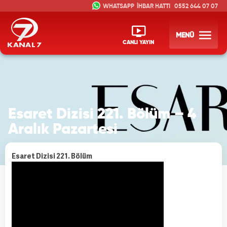
İHBAR HATTI
0552 644 07 07
MENÜ
CANLI YAYIN
Esaret Dizisi 221. Bölüm – 4
Aralık Pazartesi
Esaret Dizisi 221. Bölüm