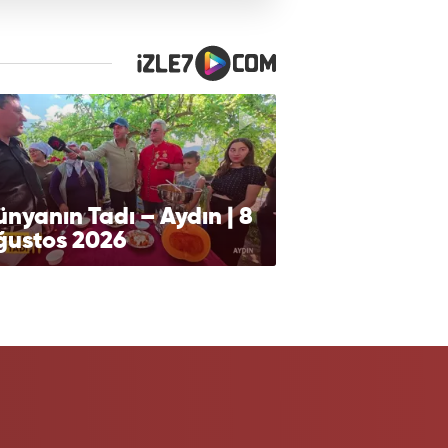
nyanın Tadı – Aydın | 8
ğustos 2026