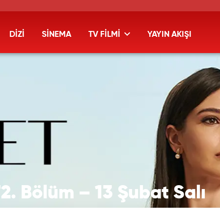
DİZİ
SİNEMA
TV FİLMİ
YAYIN AKIŞI
72. Bölüm – 13 Şubat Salı