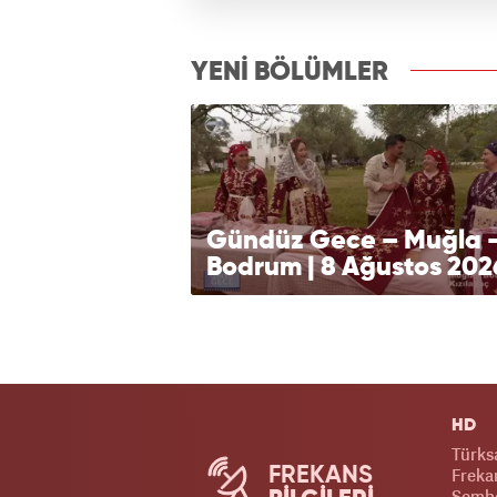
izle7.com
YENİ BÖLÜMLER
Gündüz Gece – Muğla 
Bodrum | 8 Ağustos 202
HD
Türks
FREKANS
Frekan
Sembo