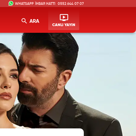
İHBAR HATTI
0552 644 07 07
ARA
CANLI YAYIN