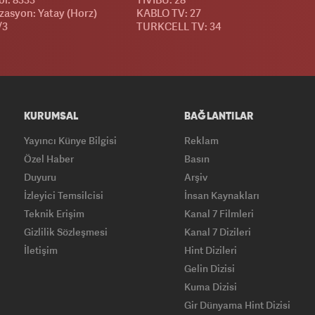
izasyon: Yatay (Horz)
KABLO TV: 27
/3
TURKCELL TV: 34
KURUMSAL
BAĞLANTILAR
Yayıncı Künye Bilgisi
Reklam
Özel Haber
Basın
Duyuru
Arşiv
İzleyici Temsilcisi
İnsan Kaynakları
Teknik Erişim
Kanal 7 Filmleri
Gizlilik Sözleşmesi
Kanal 7 Dizileri
İletişim
Hint Dizileri
Gelin Dizisi
Kuma Dizisi
Gir Dünyama Hint Dizisi