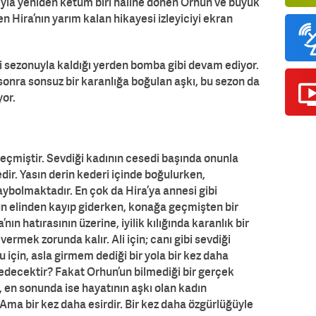
ıyla yeniden ketum biri haline dönen Orhun ve büyük
en Hira’nın yarım kalan hikayesi izleyiciyi ekran
nci sezonuyla kaldığı yerden bomba gibi devam ediyor.
sonra sonsuz bir karanlığa boğulan aşkı, bu sezon da
yor.
geçmiştir. Sevdiği kadının cesedi başında onunla
r. Yasın derin kederi içinde boğulurken,
aybolmaktadır. En çok da Hira’ya annesi gibi
un elinden kayıp giderken, konağa geçmişten bir
nın hatırasının üzerine, iyilik kılığında karanlık bir
vermek zorunda kalır. Ali için; canı gibi sevdiği
 için, asla girmem dediği bir yola bir kez daha
edecektir? Fakat Orhun’un bilmediği bir gerçek
, en sonunda ise hayatının aşkı olan kadın
Ama bir kez daha esirdir. Bir kez daha özgürlüğüyle