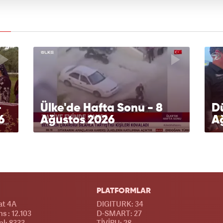
-
Ülke'de Hafta Sonu - 8
Dü
6
Ağustos 2026
A
PLATFORMLAR
at 4A
DIGITURK: 34
s : 12.103
D-SMART: 27
l: 8333
TİVİBU: 28