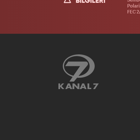
BİLGİLERİ
Polar
FEC 2