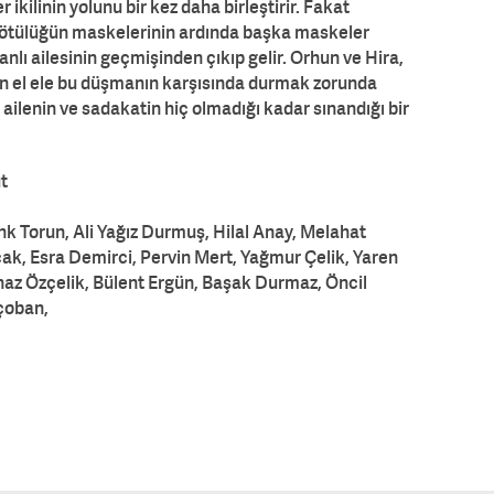
 ikilinin yolunu bir kez daha birleştirir. Fakat
 kötülüğün maskelerinin ardında başka maskeler
lı ailesinin geçmişinden çıkıp gelir. Orhun ve Hira,
için el ele bu düşmanın karşısında durmak zorunda
, ailenin ve sadakatin hiç olmadığı kadar sınandığı bir
t
 Torun, Ali Yağız Durmuş, Hilal Anay, Melahat
k, Esra Demirci, Pervin Mert, Yağmur Çelik, Yaren
naz Özçelik, Bülent Ergün, Başak Durmaz, Öncil
çoban,