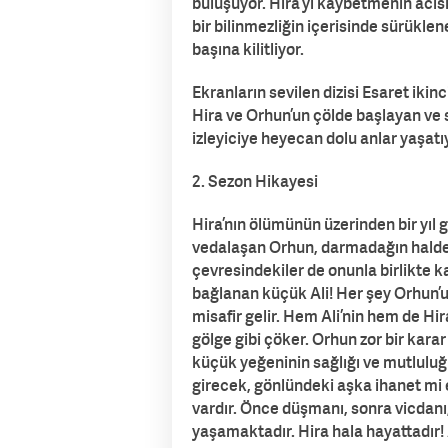
buluşuyor. Hira’yı kaybetmenin acıs
bir bilinmezliğin içerisinde sürüklen
başına kilitliyor.
Ekranların sevilen dizisi Esaret iki
Hira ve Orhun’un çölde başlayan ve 
izleyiciye heyecan dolu anlar yaşatı
2. Sezon Hikayesi
Hira’nın ölümünün üzerinden bir yıl 
vedalaşan Orhun, darmadağın haldedi
çevresindekiler de onunla birlikte k
bağlanan küçük Ali! Her şey Orhun’
misafir gelir. Hem Ali’nin hem de Hira’
gölge gibi çöker. Orhun zor bir karar 
küçük yeğeninin sağlığı ve mutluluğu
girecek, gönlündeki aşka ihanet mi 
vardır. Önce düşmanı, sonra vicdanı
yaşamaktadır. Hira hala hayattadır! 