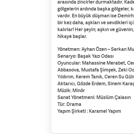
arasında zincirler durmaktadır. Kader
gölgelerin ardında başka gölgeler,
vardır. En büyük düşman ise Demirhan
bir kez daha, aşkları ve sevdikleri 
kalırlar! Her şeyin; aşkın ve güvenin
hikaye başlar.
Yönetmen: Ayhan Özen – Serkan Mu
Senaryo: Başak Yazı Odası
Oyuncular: Mahassine Merabet, Cenk
Abbasova, Mustafa Şimşek, Zeki Oca
Yıldırım, Kerem Tanık, Ceren Su Gül
Aktarıcı, Gözde Erdem, Sinem Kara
Müzik: Minör
Sanat Yönetmeni: Müslüm Çalasın
Tür: Drama
Yapım Şirketi : Karamel Yapım