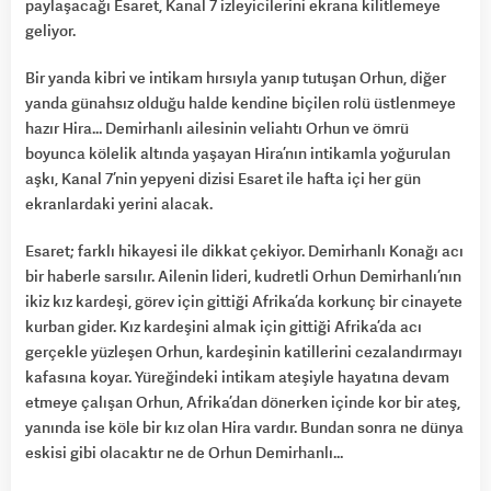
paylaşacağı Esaret, Kanal 7 izleyicilerini ekrana kilitlemeye
geliyor.
Bir yanda kibri ve intikam hırsıyla yanıp tutuşan Orhun, diğer
yanda günahsız olduğu halde kendine biçilen rolü üstlenmeye
hazır Hira… Demirhanlı ailesinin veliahtı Orhun ve ömrü
boyunca kölelik altında yaşayan Hira’nın intikamla yoğurulan
aşkı, Kanal 7’nin yepyeni dizisi Esaret ile hafta içi her gün
ekranlardaki yerini alacak.
Esaret; farklı hikayesi ile dikkat çekiyor. Demirhanlı Konağı acı
bir haberle sarsılır. Ailenin lideri, kudretli Orhun Demirhanlı’nın
ikiz kız kardeşi, görev için gittiği Afrika’da korkunç bir cinayete
kurban gider. Kız kardeşini almak için gittiği Afrika’da acı
gerçekle yüzleşen Orhun, kardeşinin katillerini cezalandırmayı
kafasına koyar. Yüreğindeki intikam ateşiyle hayatına devam
etmeye çalışan Orhun, Afrika’dan dönerken içinde kor bir ateş,
yanında ise köle bir kız olan Hira vardır. Bundan sonra ne dünya
eskisi gibi olacaktır ne de Orhun Demirhanlı…