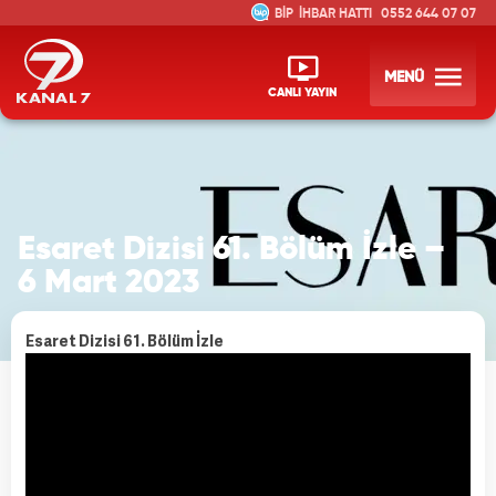
İHBAR HATTI
0552 644 07 07
MENÜ
CANLI YAYIN
Esaret Dizisi 61. Bölüm İzle –
6 Mart 2023
Esaret Dizisi 61. Bölüm İzle