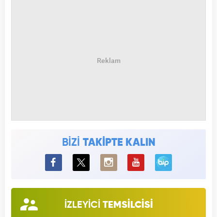
BİZİ
TAKİPTE KALIN
BiP
İZLEYİCİ
TEMSİLCİSİ