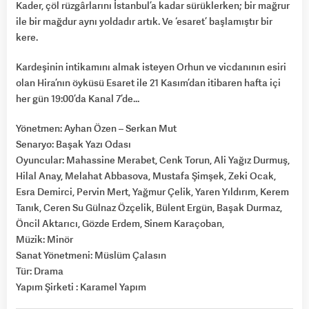
Kader, çöl rüzgârlarını İstanbul’a kadar sürüklerken; bir mağrur
ile bir mağdur aynı yoldadır artık. Ve ‘esaret’ başlamıştır bir
kere.
Kardeşinin intikamını almak isteyen Orhun ve vicdanının esiri
olan Hira’nın öyküsü Esaret ile 21 Kasım’dan itibaren hafta içi
her gün 19:00’da Kanal 7’de…
Yönetmen: Ayhan Özen – Serkan Mut
Senaryo: Başak Yazı Odası
Oyuncular: Mahassine Merabet, Cenk Torun, Ali Yağız Durmuş,
Hilal Anay, Melahat Abbasova, Mustafa Şimşek, Zeki Ocak,
Esra Demirci, Pervin Mert, Yağmur Çelik, Yaren Yıldırım, Kerem
Tanık, Ceren Su Gülnaz Özçelik, Bülent Ergün, Başak Durmaz,
Öncil Aktarıcı, Gözde Erdem, Sinem Karaçoban,
Müzik: Minör
Sanat Yönetmeni: Müslüm Çalasın
Tür: Drama
Yapım Şirketi : Karamel Yapım