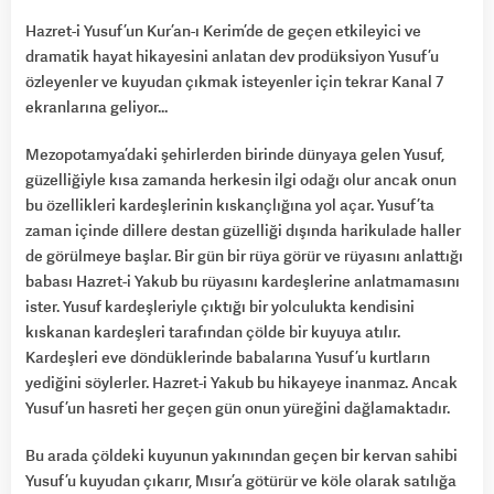
Hazret-i Yusuf’un Kur’an-ı Kerim’de de geçen etkileyici ve
dramatik hayat hikayesini anlatan dev prodüksiyon Yusuf’u
özleyenler ve kuyudan çıkmak isteyenler için tekrar Kanal 7
ekranlarına geliyor…
Mezopotamya’daki şehirlerden birinde dünyaya gelen Yusuf,
güzelliğiyle kısa zamanda herkesin ilgi odağı olur ancak onun
bu özellikleri kardeşlerinin kıskançlığına yol açar. Yusuf’ta
zaman içinde dillere destan güzelliği dışında harikulade haller
de görülmeye başlar. Bir gün bir rüya görür ve rüyasını anlattığı
babası Hazret-i Yakub bu rüyasını kardeşlerine anlatmamasını
ister. Yusuf kardeşleriyle çıktığı bir yolculukta kendisini
kıskanan kardeşleri tarafından çölde bir kuyuya atılır.
Kardeşleri eve döndüklerinde babalarına Yusuf’u kurtların
yediğini söylerler. Hazret-i Yakub bu hikayeye inanmaz. Ancak
Yusuf’un hasreti her geçen gün onun yüreğini dağlamaktadır.
Bu arada çöldeki kuyunun yakınından geçen bir kervan sahibi
Yusuf’u kuyudan çıkarır, Mısır’a götürür ve köle olarak satılığa