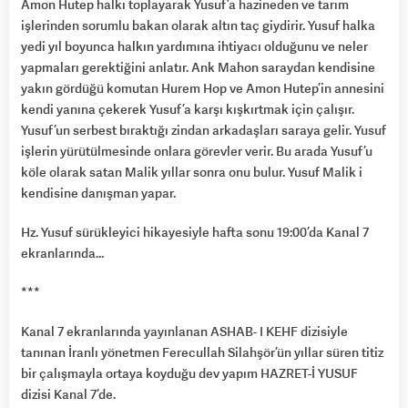
Amon Hutep halkı toplayarak Yusuf’a hazineden ve tarım
işlerinden sorumlu bakan olarak altın taç giydirir. Yusuf halka
yedi yıl boyunca halkın yardımına ihtiyacı olduğunu ve neler
yapmaları gerektiğini anlatır. Ank Mahon saraydan kendisine
yakın gördüğü komutan Hurem Hop ve Amon Hutep’in annesini
kendi yanına çekerek Yusuf’a karşı kışkırtmak için çalışır.
Yusuf’un serbest bıraktığı zindan arkadaşları saraya gelir. Yusuf
işlerin yürütülmesinde onlara görevler verir. Bu arada Yusuf’u
köle olarak satan Malik yıllar sonra onu bulur. Yusuf Malik i
kendisine danışman yapar.
Hz. Yusuf sürükleyici hikayesiyle hafta sonu 19:00’da Kanal 7
ekranlarında…
***
Kanal 7 ekranlarında yayınlanan ASHAB- I KEHF dizisiyle
tanınan İranlı yönetmen Ferecullah Silahşör’ün yıllar süren titiz
bir çalışmayla ortaya koyduğu dev yapım HAZRET-İ YUSUF
dizisi Kanal 7’de.