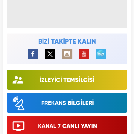
BİZİ
TAKİPTE KALIN
BiP
İZLEYİCİ
TEMSİLCİSİ
FREKANS
BİLGİLERİ
KANAL 7
CANLI YAYIN