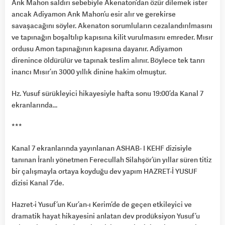
Ank Mahon saldırı sebebiyle Akenaton’dan özür dilemek ister
ancak Adiyamon Ank Mahon’u esir alır ve gerekirse
savaşacağını söyler. Akenaton sorumluların cezalandırılmasını
ve tapınağın boşaltılıp kapısına kilit vurulmasını emreder. Mısır
ordusu Amon tapınağının kapısına dayanır. Adiyamon
direnince öldürülür ve tapınak teslim alınır. Böylece tek tanrı
inancı Mısır’ın 3000 yıllık dinine hakim olmuştur.
Hz. Yusuf sürükleyici hikayesiyle hafta sonu 19:00’da Kanal 7
ekranlarında…
***
Kanal 7 ekranlarında yayınlanan ASHAB- I KEHF dizisiyle
tanınan İranlı yönetmen Ferecullah Silahşör’ün yıllar süren titiz
bir çalışmayla ortaya koyduğu dev yapım HAZRET-İ YUSUF
dizisi Kanal 7’de.
Hazret-i Yusuf’un Kur’an-ı Kerim’de de geçen etkileyici ve
dramatik hayat hikayesini anlatan dev prodüksiyon Yusuf’u