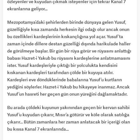
özleyenler ve kuyudan çıkmak isteyenler için tekrar Kanal 7
ekranlarına geliyor…
Mezopotamya’daki şehirlerden birinde dünyaya gelen Yusuf,
güzelliğiyle kısa zamanda herkesin ilgi odağı olur ancak onun
bu özellikleri kardeşlerinin kıskançlığına yol açar. Yusuf’ta
zaman içinde dillere destan güzelliği dışında harikulade haller
de görülmeye başlar. Bir gün bir rüya görür ve rüyasını anlattığı
babası Hazret-i Yakub bu rüyasını kardeşlerine anlatmamasını
ister. Yusuf kardeşleriyle çıktığı bir yolculukta kendisini
kıskanan kardeşleri tarafından çölde bir kuyuya atılır.
Kardeşleri eve döndüklerinde babalarına Yusuf’u kurtların
yediğini söylerler. Hazret-i Yakub bu hikayeye inanmaz. Ancak
Yusuf’un hasreti her geçen gün onun yüreğini dağlamaktadır.
Bu arada çöldeki kuyunun yakınından geçen bir kervan sahibi
Yusuf’u kuyudan çıkarır, Mısır’a götürür ve köle olarak satılığa
çıkarır… Bütün zamanlara her zaman anlatacak bir içeriği olan
bu kıssa Kanal 7 ekranlarında…