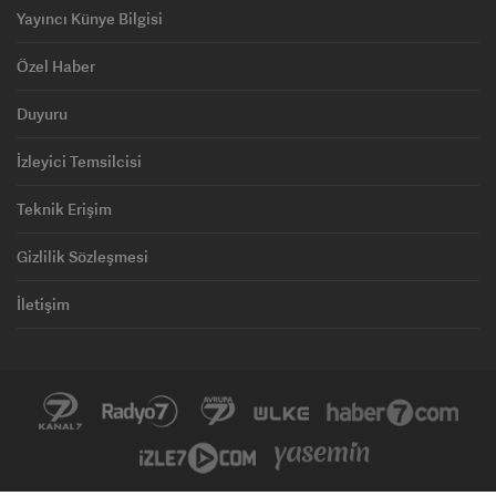
Yayıncı Künye Bilgisi
Özel Haber
Duyuru
İzleyici Temsilcisi
Teknik Erişim
Gizlilik Sözleşmesi
İletişim