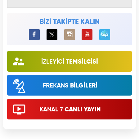
BİZİ
TAKİPTE KALIN
BiP
İZLEYİCİ
TEMSİLCİSİ
FREKANS
BİLGİLERİ
KANAL 7
CANLI YAYIN