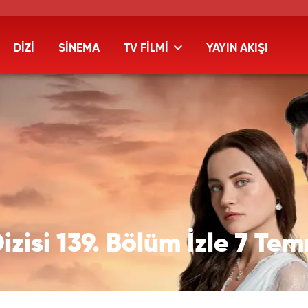
DİZİ
SİNEMA
TV FİLMİ
YAYIN AKIŞI
Dizisi 139. Bölüm İzle 7 T