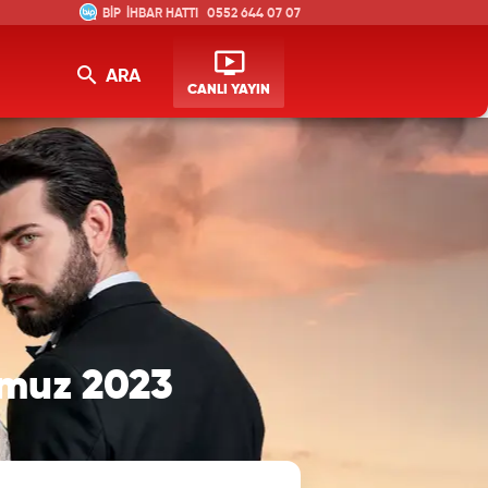
İHBAR HATTI
0552 644 07 07
ARA
CANLI YAYIN
emmuz 2023