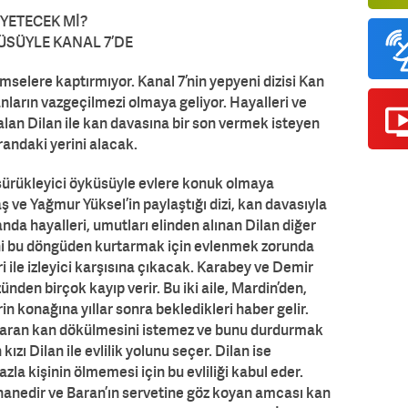
 YETECEK Mİ?
ÜSÜYLE KANAL 7’DE
kimselere kaptırmıyor. Kanal 7’nin yepyeni dizisi Kan
nların vazgeçilmezi olmaya geliyor. Hayalleri ve
kalan Dilan ile kan davasına bir son vermek isteyen
randaki yerini alacak.
i sürükleyici öyküsüyle evlere konuk olmaya
aş ve Yağmur Yüksel’in paylaştığı dizi, kan davasıyla
anda hayalleri, umutları elinden alınan Dilan diğer
ini bu döngüden kurtarmak için evlenmek zorunda
i ile izleyici karşısına çıkacak. Karabey ve Demir
zünden birçok kayıp verir. Bu iki aile, Mardin’den,
n konağına yıllar sonra bekledikleri haber gelir.
 Baran kan dökülmesini istemez ve bunu durdurmak
kızı Dilan ile evlilik yolunu seçer. Dilan ise
azla kişinin ölmemesi için bu evliliği kabul eder.
pishanedir ve Baran’ın servetine göz koyan amcası kan