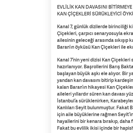
EVLİLİK KAN DAVASINI BİTİRMEYE
KAN ÇİÇEKLERİ SÜRÜKLEYİCİ ÖYK
Kanal 7, günlük dizilerde birinciliği 
Çiçekleri, çarpıcı senaryosuyla ekra
ailesinin geleceği arasında sıkışıp 
Baran’ın öyküsü Kan Çiçekleri ile ek
Kanal 7’nin yeni dizisi Kan Çiçekler
hazırlanıyor. Başrollerini Barış Bakt
başlayan büyük aşkı ele alıyor. Bir y
yandan kan davasını bitirip kardeş
kalan Baran’ın hikayesi Kan Çiçekler
aileleri yıllardır süren kan davası yü
İstanbul’a sürüklenirken, Karabeyleri
Kanlıları Seyit bulunmuştur. Fakat
için aile büyüklerine rağmen Seyit’in 
hayallerini bir kenara bırakıp, daha f
Fakat bu evlilik ikisi içinde bir ha