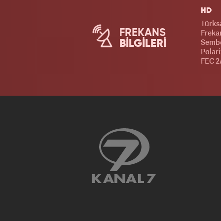
HD
Türks
FREKANS
Frekan
Sembo
BİLGİLERİ
Polar
FEC 2