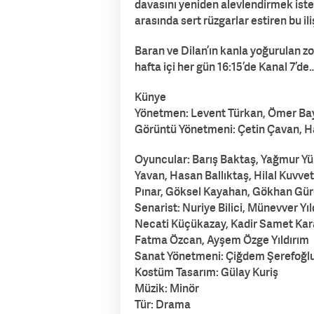
davasını yeniden alevlendirmek ister. 
arasında sert rüzgarlar estiren bu i
Baran ve Dilan’ın kanla yoğurulan zora
hafta içi her gün 16:15’de Kanal 7’de
Künye
Yönetmen: Levent Türkan, Ömer Ba
Görüntü Yönetmeni: Çetin Çavan, Ha
Oyuncular: Barış Baktaş, Yağmur Yük
Yavan, Hasan Ballıktaş, Hilal Kuvvet
Pınar, Göksel Kayahan, Gökhan Gür
Senarist: Nuriye Bilici, Münevver Y
Necati Küçükazay, Kadir Samet Ka
Fatma Özcan, Ayşem Özge Yıldırım
Sanat Yönetmeni: Çiğdem Şerefoğl
Kostüm Tasarım: Gülay Kuriş
Müzik: Minör
Tür: Drama