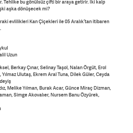
Tehlike bu gönülsüz çifti bir araya getirir. İki kalp
lişki aşka dönüşecek mi?
ki evlilikleri Kan Çiçekleri ile 05 Aralık’tan itibaren
…
ykul
lil Uzun
sel, Berkay Çınar, Selinay Taşol, Nalan Örgüt, Erol
, Yılmaz Ulutaş, Ekrem Aral Tuna, Dilek Güler, Ceyda
deyiş
ıldız, Melike Yılman, Burak Acar, Günce Miraç Dizman,
raman, Simge Akovalıer, Nursem Banu Özyürek,
u