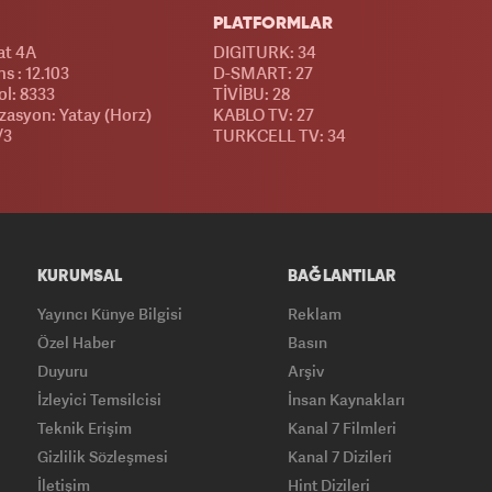
PLATFORMLAR
at 4A
DIGITURK: 34
s : 12.103
D-SMART: 27
l: 8333
TİVİBU: 28
izasyon: Yatay (Horz)
KABLO TV: 27
/3
TURKCELL TV: 34
KURUMSAL
BAĞLANTILAR
Yayıncı Künye Bilgisi
Reklam
Özel Haber
Basın
Duyuru
Arşiv
İzleyici Temsilcisi
İnsan Kaynakları
Teknik Erişim
Kanal 7 Filmleri
Gizlilik Sözleşmesi
Kanal 7 Dizileri
İletişim
Hint Dizileri