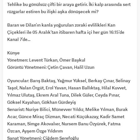
Tehlike bu gönülsüz çifti bir araya getirir. İki kalp arasında sert
rüzgarlar estiren bu ilişki aşka dönüşecek mi?
Baran ve Dilan’ın kanla yoğurulan zoraki evlilikleri Kan
Çiçekleri ile 05 Aralık’tan itibaren hafta içi her gün 16:15’de
Kanal 7’de…
Künye
Yönetmen: Levent Türkan, Ömer Baykul
Görüntü Yönetmeni: Çetin Çavan, Halil Uzun
Oyuncular: Barış Baktaş, Yağmur Yüksel, Berkay Çınar, Selinay
Taşol, Nalan Örgüt, Erol Yavan, Hasan Ballıktaş, Hilal Kuvvet,
Yılmaz Ulutaş, Ekrem Aral Tuna, Dilek Güler, Ceyda Pınar,
Göksel Kayahan, Gökhan Gürdeyiş
Senarist: Nuriye Bilici, Münevver Yıldız, Melike Yılman, Burak
Acar, Günce Miraç Dizman, Necati Küçükazay, Kadir Samet
Karaman, Simge Akovalıer, Nursem Banu Özyürek, Fatma
Özcan, Ayşem Özge Yıldırım
Sanat Yönetmeni: Çiğdem Şerefoğlu