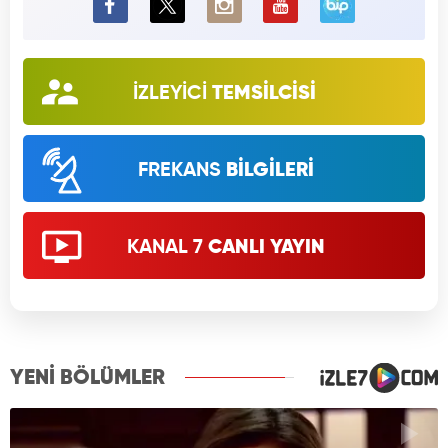
BiP
İZLEYİCİ
TEMSİLCİSİ
FREKANS
BİLGİLERİ
KANAL 7
CANLI YAYIN
YENİ BÖLÜMLER