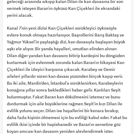
geleceği arasında sıkışıp kalan Dilan ile kan davasına bir son
vermek isteyen Baran’ın öyküsü Kan Çiçekleri ile ekrandaki
yerini alacak.
Kanal 7’nin yeni dizisi Kan Çiçekleri sürükleyici öyküsüyle
evlere konuk olmaya hazırlanıyor. Başrollerini Barış Baktaş ve
Yağmur Yüksel’in paylaştığı dizi, kan davasıyla başlayan büyük
aşkı ele alıyor. Bir yanda hayalleri, umutları elinden alınan
Dilan diğer yandan kan davasını bitirip kardeşini bu döngüden
kurtarmak için evlenmek zorunda kalan Baran’ın hikayesi Kan
Çiçekleri ile izleyici karşısına çıkacak. Karabey ve Demir
aileleri yıllardır süren kan davası yüzünden birçok kayıp verir.
Bu iki aile, Mardin’den, İstanbul’a sürüklenirken, Karabeylerin
konağına yıllar sonra bekledikleri haber gelir. Kanlıları Seyit
bulunmuştur. Fakat Baran kan dökülmesini istemez ve bunu
durdurmak için aile büyüklerine rağmen Seyit’in kızı Dilan ile
evlilik yolunu seçer. Dilan ise hayallerini bir kenara bırakıp,
daha fazla kişinin ölmemesi için bu evliliği kabul eder. Fakat bu
evlilik ikisi içinde bir hapishanedir ve Baran’ın servetine göz
koyan amcası kan davasını yeniden alevlendirmek ister.