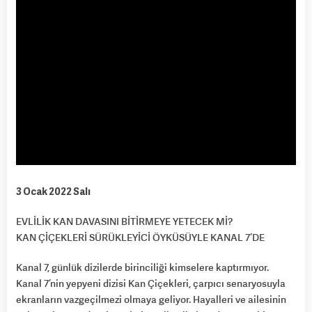
3 Ocak 2022 Salı
EVLİLİK KAN DAVASINI BİTİRMEYE YETECEK Mİ?
KAN ÇİÇEKLERİ SÜRÜKLEYİCİ ÖYKÜSÜYLE KANAL 7’DE
Kanal 7, günlük dizilerde birinciliği kimselere kaptırmıyor.
Kanal 7’nin yepyeni dizisi Kan Çiçekleri, çarpıcı senaryosuyla
ekranların vazgeçilmezi olmaya geliyor. Hayalleri ve ailesinin