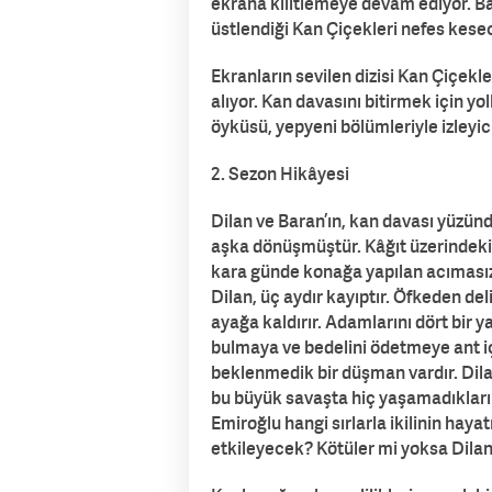
ekrana kilitlemeye devam ediyor. Ba
üstlendiği Kan Çiçekleri nefes kesec
Ekranların sevilen dizisi Kan Çiçekle
alıyor. Kan davasını bitirmek için y
öyküsü, yepyeni bölümleriyle izleyici
2. Sezon Hikâyesi
Dilan ve Baran’ın, kan davası yüzünd
aşka dönüşmüştür. Kâğıt üzerindeki e
kara günde konağa yapılan acımasız sa
Dilan, üç aydır kayıptır. Öfkeden del
ayağa kaldırır. Adamlarını dört bir 
bulmaya ve bedelini ödetmeye ant iç
beklenmedik bir düşman vardır. Dil
bu büyük savaşta hiç yaşamadıkları 
Emiroğlu hangi sırlarla ikilinin hayat
etkileyecek? Kötüler mi yoksa Dilan