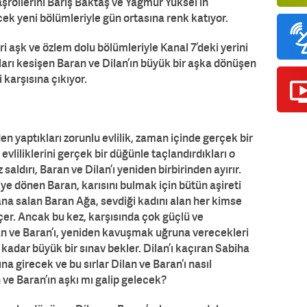
şrollerini Barış Baktaş ve Yağmur Yüksel’in
ek yeni bölümleriyle gün ortasına renk katıyor.
ri aşk ve özlem dolu bölümleriyle Kanal 7’deki yerini
olları kesişen Baran ve Dilan’ın büyük bir aşka dönüşen
 karşısına çıkıyor.
en yaptıkları zorunlu evlilik, zaman içinde gerçek bir
vliliklerini gerçek bir düğünle taçlandırdıkları o
ldırı, Baran ve Dilan’ı yeniden birbirinden ayırır.
iye dönen Baran, karısını bulmak için bütün aşireti
yana salan Baran Ağa, sevdiği kadını alan her kimse
er. Ancak bu kez, karşısında çok güçlü ve
an ve Baran’ı, yeniden kavuşmak uğruna verecekleri
kadar büyük bir sınav bekler. Dilan’ı kaçıran Sabiha
ına girecek ve bu sırlar Dilan ve Baran’ı nasıl
 ve Baran’ın aşkı mı galip gelecek?