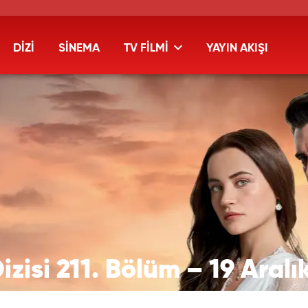
DİZİ
SİNEMA
TV FİLMİ
YAYIN AKIŞI
izisi 211. Bölüm – 19 Aralık