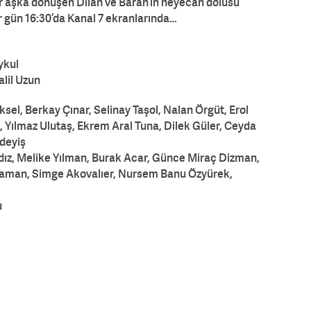
bir aşka dönüşen Dilan ve Baran’ın heyecan dolusu
er gün 16:30’da Kanal 7 ekranlarında…
ykul
lil Uzun
sel, Berkay Çınar, Selinay Taşol, Nalan Örgüt, Erol
, Yılmaz Ulutaş, Ekrem Aral Tuna, Dilek Güler, Ceyda
deyiş
ıldız, Melike Yılman, Burak Acar, Günce Miraç Dizman,
raman, Simge Akovalıer, Nursem Banu Özyürek,
u