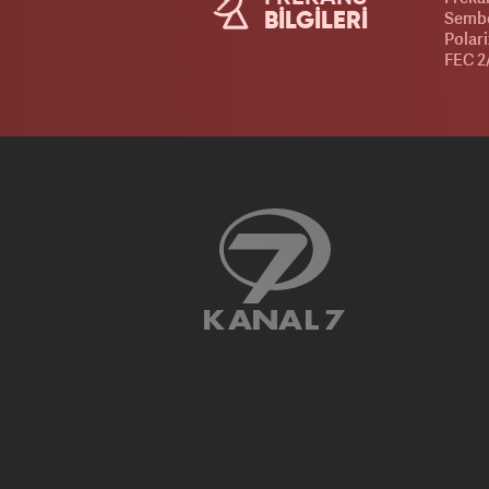
Sembo
BİLGİLERİ
Polar
FEC 2