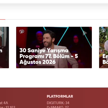
m
30 Saniye Yarışma
Programı 77. Bölüm - 5
En
Ağustos 2026
Bö
PLATFORMLAR
at 4A
DIGITURK: 34
s : 12.103
D-SMART: 27