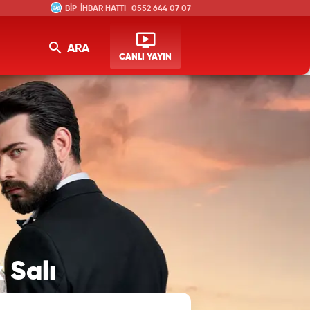
İHBAR HATTI
0552 644 07 07
ARA
CANLI YAYIN
 Salı