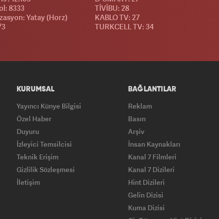
l: 8333
TİVİBU: 28
izasyon: Yatay (Horz)
KABLO TV: 27
/3
TURKCELL TV: 34
KURUMSAL
BAĞLANTILAR
Yayıncı Künye Bilgisi
Reklam
Özel Haber
Basın
Duyuru
Arşiv
İzleyici Temsilcisi
İnsan Kaynakları
Teknik Erişim
Kanal 7 Filmleri
Gizlilik Sözleşmesi
Kanal 7 Dizileri
İletişim
Hint Dizileri
Gelin Dizisi
Kuma Dizisi