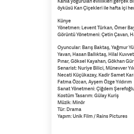
Kanla yoğurulan evlilikleri gerçek 
öyküsü Kan Çiçekleri ile hafta içi h
Künye
Yönetmen: Levent Türkan, Ömer Ba
Görüntü Yönetmeni: Çetin Çavan, Ha
Oyuncular: Barış Baktaş, Yağmur Yük
Yavan, Hasan Ballıktaş, Hilal Kuvvet
Pınar, Göksel Kayahan, Gökhan Gür
Senarist: Nuriye Bilici, Münevver Y
Necati Küçükazay, Kadir Samet Ka
Fatma Özcan, Ayşem Özge Yıldırım
Sanat Yönetmeni: Çiğdem Şerefoğl
Kostüm Tasarım: Gülay Kuriş
Müzik: Minör
Tür: Drama
Yapım: Unik Film / Rains Pictures