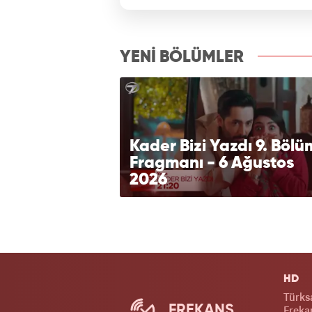
izle7.com
YENİ BÖLÜMLER
Kader Bizi Yazdı 9. Bölü
Fragmanı - 6 Ağustos
2026
HD
Türks
FREKANS
Frekan