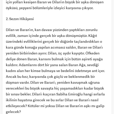
için yolları kesişen Baran ve Dilan’ın büyük bir aşka dönüşen
öyküsü, yepyeni bölümleriyle izleyici karşısına çıkıyor.
2. Sezon Hikâyesi
Dilan ve Baran’ın, kan davası yüzünden yaptıkları zorunlu
evlilik, zaman içinde gerçek bir aşka dönüşmüştür. Kâğıt
üzerindeki evliliklerini gerçek bir düğünle taçlandırdıkları o
kara günde konağa yapılan acımasız saldırı, Baran ve Dilan’ı
yeniden birbirinden ayırır. Dilan, üç aydır kayıptır. Öfkeden
deliye dönen Baran, karısını bulmak için bütün aşireti ayağa
kaldırır. Adamlarını dört bir yana salan Baran Ağa, sevdiği
kadını alan her kimse bulmaya ve bedelini ödetmeye ant içer.
Ancak bu kez, karşısında çok güçlü ve beklenmedik bir
düşman vardır. Dilan ve Baran’ı, yeniden kavuşmak uğruna
verecekleri bu büyük savaşta hiç yaşamadıkları kadar büyük
bir sınav bekler. Dilan’ı kaçıran Sabiha Emiroğlu hangi sırlarla
ikilinin hayatına girecek ve bu sırlar Dilan ve Baran’ı nasıl
etkileyecek? Kötüler mi yoksa Dilan ve Baran’ın aşkı mı galip
gelecek?