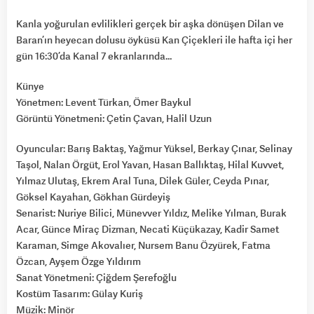
Kanla yoğurulan evlilikleri gerçek bir aşka dönüşen Dilan ve
Baran’ın heyecan dolusu öyküsü Kan Çiçekleri ile hafta içi her
gün 16:30’da Kanal 7 ekranlarında…
Künye
Yönetmen: Levent Türkan, Ömer Baykul
Görüntü Yönetmeni: Çetin Çavan, Halil Uzun
Oyuncular: Barış Baktaş, Yağmur Yüksel, Berkay Çınar, Selinay
Taşol, Nalan Örgüt, Erol Yavan, Hasan Ballıktaş, Hilal Kuvvet,
Yılmaz Ulutaş, Ekrem Aral Tuna, Dilek Güler, Ceyda Pınar,
Göksel Kayahan, Gökhan Gürdeyiş
Senarist: Nuriye Bilici, Münevver Yıldız, Melike Yılman, Burak
Acar, Günce Miraç Dizman, Necati Küçükazay, Kadir Samet
Karaman, Simge Akovalıer, Nursem Banu Özyürek, Fatma
Özcan, Ayşem Özge Yıldırım
Sanat Yönetmeni: Çiğdem Şerefoğlu
Kostüm Tasarım: Gülay Kuriş
Müzik: Minör