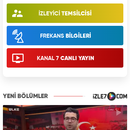
İZLEYİCİ
TEMSİLCİSİ
FREKANS
BİLGİLERİ
KANAL 7
CANLI YAYIN
YENİ BÖLÜMLER