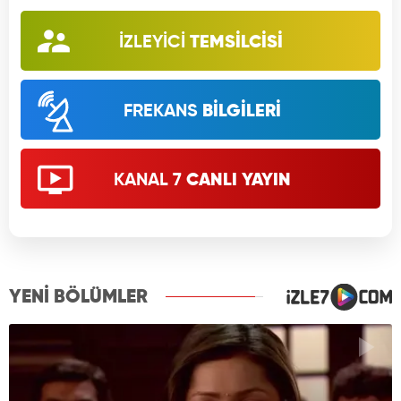
İZLEYİCİ
TEMSİLCİSİ
FREKANS
BİLGİLERİ
KANAL 7
CANLI YAYIN
YENİ BÖLÜMLER