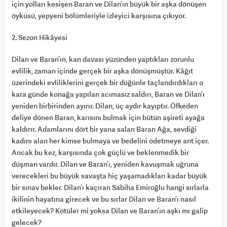
için yolları kesişen Baran ve Dilan’ın büyük bir aşka dönüşen
öyküsü, yepyeni bölümleriyle izleyici karşısına çıkıyor.
2. Sezon Hikâyesi
Dilan ve Baran’ın, kan davası yüzünden yaptıkları zorunlu
evlilik, zaman içinde gerçek bir aşka dönüşmüştür. Kâğıt
üzerindeki evliliklerini gerçek bir düğünle taçlandırdıkları o
kara günde konağa yapılan acımasız saldırı, Baran ve Dilan’ı
yeniden birbirinden ayırır. Dilan, üç aydır kayıptır. Öfkeden
deliye dönen Baran, karısını bulmak için bütün aşireti ayağa
kaldırır. Adamlarını dört bir yana salan Baran Ağa, sevdiği
kadını alan her kimse bulmaya ve bedelini ödetmeye ant içer.
Ancak bu kez, karşısında çok güçlü ve beklenmedik bir
düşman vardır. Dilan ve Baran’ı, yeniden kavuşmak uğruna
verecekleri bu büyük savaşta hiç yaşamadıkları kadar büyük
bir sınav bekler. Dilan’ı kaçıran Sabiha Emiroğlu hangi sırlarla
ikilinin hayatına girecek ve bu sırlar Dilan ve Baran’ı nasıl
etkileyecek? Kötüler mi yoksa Dilan ve Baran’ın aşkı mı galip
gelecek?