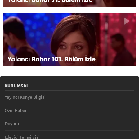
Yalancı Bahar 91. Bölüm İzle
Yalancı Bahar 101. Bölüm İzle
KURUMSAL
Yayıncı Künye Bilgisi
Özel Haber
Duyuru
İzleyici Temsilcisi