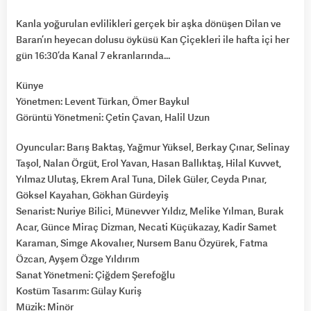
Kanla yoğurulan evlilikleri gerçek bir aşka dönüşen Dilan ve
Baran’ın heyecan dolusu öyküsü Kan Çiçekleri ile hafta içi her
gün 16:30’da Kanal 7 ekranlarında…
Künye
Yönetmen: Levent Türkan, Ömer Baykul
Görüntü Yönetmeni: Çetin Çavan, Halil Uzun
Oyuncular: Barış Baktaş, Yağmur Yüksel, Berkay Çınar, Selinay
Taşol, Nalan Örgüt, Erol Yavan, Hasan Ballıktaş, Hilal Kuvvet,
Yılmaz Ulutaş, Ekrem Aral Tuna, Dilek Güler, Ceyda Pınar,
Göksel Kayahan, Gökhan Gürdeyiş
Senarist: Nuriye Bilici, Münevver Yıldız, Melike Yılman, Burak
Acar, Günce Miraç Dizman, Necati Küçükazay, Kadir Samet
Karaman, Simge Akovalıer, Nursem Banu Özyürek, Fatma
Özcan, Ayşem Özge Yıldırım
Sanat Yönetmeni: Çiğdem Şerefoğlu
Kostüm Tasarım: Gülay Kuriş
Müzik: Minör