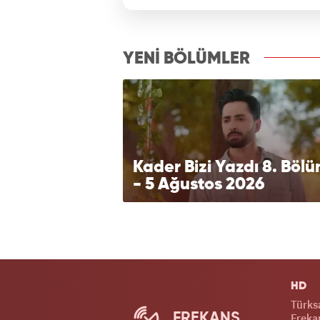
izle7.com
YENİ BÖLÜMLER
Kader Bizi Yazdı 8. Böl
- 5 Ağustos 2026
HD
Türks
FREKANS
Frekan