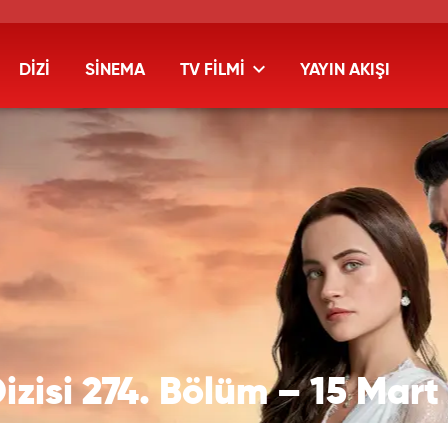
DİZİ
SİNEMA
TV FİLMİ
YAYIN AKIŞI
Dizisi 274. Bölüm – 15 Mar