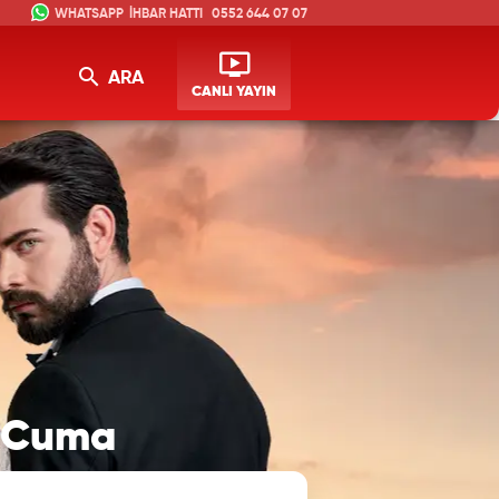
İHBAR HATTI
0552 644 07 07
ARA
CANLI YAYIN
t Cuma