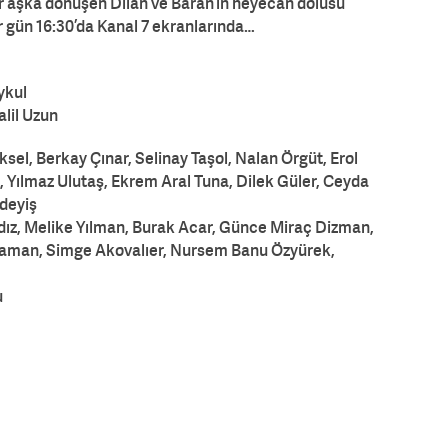
bir aşka dönüşen Dilan ve Baran’ın heyecan dolusu
er gün 16:30’da Kanal 7 ekranlarında…
ykul
lil Uzun
sel, Berkay Çınar, Selinay Taşol, Nalan Örgüt, Erol
, Yılmaz Ulutaş, Ekrem Aral Tuna, Dilek Güler, Ceyda
deyiş
ıldız, Melike Yılman, Burak Acar, Günce Miraç Dizman,
raman, Simge Akovalıer, Nursem Banu Özyürek,
u