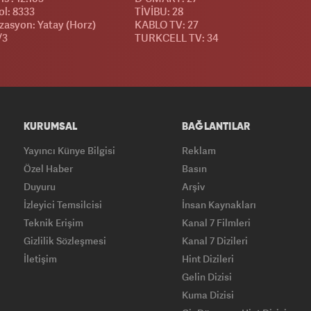
l: 8333
TİVİBU: 28
izasyon: Yatay (Horz)
KABLO TV: 27
/3
TURKCELL TV: 34
KURUMSAL
BAĞLANTILAR
Yayıncı Künye Bilgisi
Reklam
Özel Haber
Basın
Duyuru
Arşiv
İzleyici Temsilcisi
İnsan Kaynakları
Teknik Erişim
Kanal 7 Filmleri
Gizlilik Sözleşmesi
Kanal 7 Dizileri
İletişim
Hint Dizileri
Gelin Dizisi
Kuma Dizisi