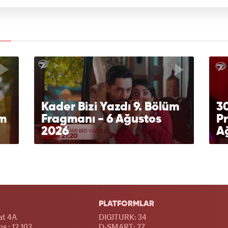
Kader Bizi Yazdı 9. Bölüm
3
üm
Fragmanı - 6 Ağustos
Pr
2026
A
PLATFORMLAR
at 4A
DIGITURK: 34
s : 12.103
D-SMART: 27