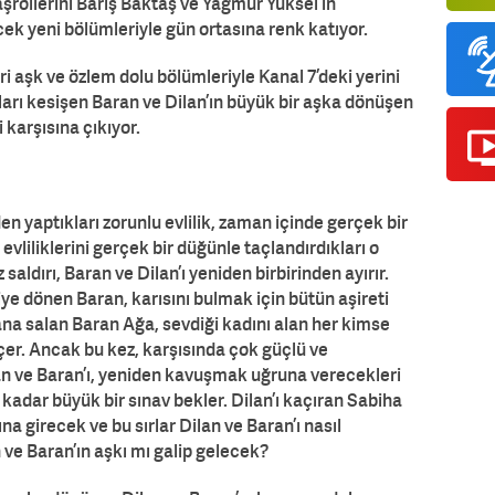
şrollerini Barış Baktaş ve Yağmur Yüksel’in
ek yeni bölümleriyle gün ortasına renk katıyor.
ri aşk ve özlem dolu bölümleriyle Kanal 7’deki yerini
olları kesişen Baran ve Dilan’ın büyük bir aşka dönüşen
 karşısına çıkıyor.
en yaptıkları zorunlu evlilik, zaman içinde gerçek bir
vliliklerini gerçek bir düğünle taçlandırdıkları o
ldırı, Baran ve Dilan’ı yeniden birbirinden ayırır.
iye dönen Baran, karısını bulmak için bütün aşireti
yana salan Baran Ağa, sevdiği kadını alan her kimse
er. Ancak bu kez, karşısında çok güçlü ve
an ve Baran’ı, yeniden kavuşmak uğruna verecekleri
kadar büyük bir sınav bekler. Dilan’ı kaçıran Sabiha
ına girecek ve bu sırlar Dilan ve Baran’ı nasıl
 ve Baran’ın aşkı mı galip gelecek?