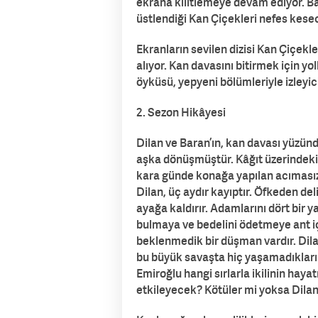
ekrana kilitlemeye devam ediyor. Ba
üstlendiği Kan Çiçekleri nefes kesec
Ekranların sevilen dizisi Kan Çiçekle
alıyor. Kan davasını bitirmek için y
öyküsü, yepyeni bölümleriyle izleyici
2. Sezon Hikâyesi
Dilan ve Baran’ın, kan davası yüzünd
aşka dönüşmüştür. Kâğıt üzerindeki e
kara günde konağa yapılan acımasız sa
Dilan, üç aydır kayıptır. Öfkeden del
ayağa kaldırır. Adamlarını dört bir 
bulmaya ve bedelini ödetmeye ant iç
beklenmedik bir düşman vardır. Dil
bu büyük savaşta hiç yaşamadıkları 
Emiroğlu hangi sırlarla ikilinin hayat
etkileyecek? Kötüler mi yoksa Dilan