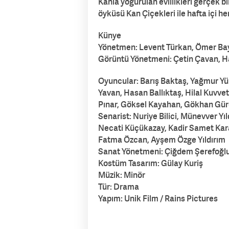
Kanla yoğurulan evlilikleri gerçek 
öyküsü Kan Çiçekleri ile hafta içi h
Künye
Yönetmen: Levent Türkan, Ömer Ba
Görüntü Yönetmeni: Çetin Çavan, Ha
Oyuncular: Barış Baktaş, Yağmur Yük
Yavan, Hasan Ballıktaş, Hilal Kuvvet
Pınar, Göksel Kayahan, Gökhan Gür
Senarist: Nuriye Bilici, Münevver Y
Necati Küçükazay, Kadir Samet Ka
Fatma Özcan, Ayşem Özge Yıldırım
Sanat Yönetmeni: Çiğdem Şerefoğl
Kostüm Tasarım: Gülay Kuriş
Müzik: Minör
Tür: Drama
Yapım: Unik Film / Rains Pictures