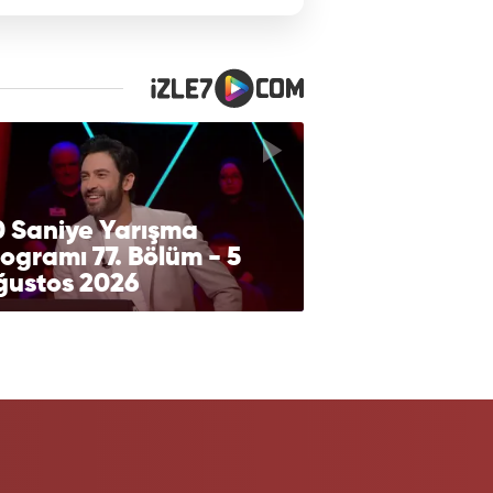
0 Saniye Yarışma
ogramı 77. Bölüm - 5
ğustos 2026