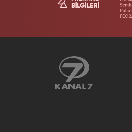
Sembo
BİLGİLERİ
Polar
FEC 2