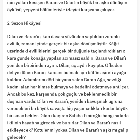
için yolları kesişen Baran ve Dilan’ın büyük bir aşka dönüşen
öyküsü, yepyeni bölümleriyle izleyici karşısına çıkıyor.
2. Sezon Hikâyesi
Dilan ve Baran’ın, kan davası yüzünden yaptıkları zorunlu
evlilik, zaman içinde gerçek bir aşka dönüşmüştür. Kâğıt
üzerindeki evliliklerini gerçek bir düğünle taçlandırdıkları o
kara günde konağa yapılan acımasız saldırı, Baran ve Dilan’ı
yeniden birbirinden ayırır. Dilan, üç aydır kayıptır. Öfkeden
deliye dönen Baran, karısını bulmak için bütün aşireti ayağa
kaldırır. Adamlarını dört bir yana salan Baran Ağa, sevdiği
kadını alan her kimse bulmaya ve bedelini ödetmeye ant içer.
Ancak bu kez, karşısında çok güçlü ve beklenmedik bir
düşman vardır. Dilan ve Baran’ı, yeniden kavuşmak uğruna
verecekleri bu büyük savaşta hiç yaşamadıkları kadar büyük
bir sınav bekler. Dilan’ı kaçıran Sabiha Emiroğlu hangi sırlarla
ikilinin hayatına girecek ve bu sırlar Dilan ve Baran’ı nasıl
etkileyecek? Kötüler mi yoksa Dilan ve Baran’ın aşkı mı galip
gelecek?