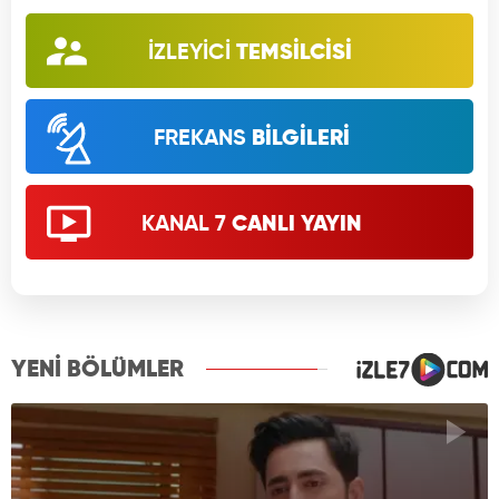
İZLEYİCİ
TEMSİLCİSİ
FREKANS
BİLGİLERİ
KANAL 7
CANLI YAYIN
YENİ BÖLÜMLER