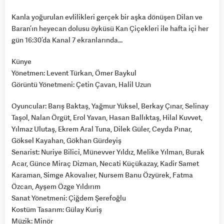
Kanla yoğurulan evlilikleri gerçek bir aşka dönüşen Dilan ve
Baran’ın heyecan dolusu öyküsü Kan Çiçekleri ile hafta içi her
gün 16:30’da Kanal 7 ekranlarında…
Künye
Yönetmen: Levent Türkan, Ömer Baykul
Görüntü Yönetmeni: Çetin Çavan, Halil Uzun
Oyuncular: Barış Baktaş, Yağmur Yüksel, Berkay Çınar, Selinay
Taşol, Nalan Örgüt, Erol Yavan, Hasan Ballıktaş, Hilal Kuvvet,
Yılmaz Ulutaş, Ekrem Aral Tuna, Dilek Güler, Ceyda Pınar,
Göksel Kayahan, Gökhan Gürdeyiş
Senarist: Nuriye Bilici, Münevver Yıldız, Melike Yılman, Burak
Acar, Günce Miraç Dizman, Necati Küçükazay, Kadir Samet
Karaman, Simge Akovalıer, Nursem Banu Özyürek, Fatma
Özcan, Ayşem Özge Yıldırım
Sanat Yönetmeni: Çiğdem Şerefoğlu
Kostüm Tasarım: Gülay Kuriş
Müzik: Minör