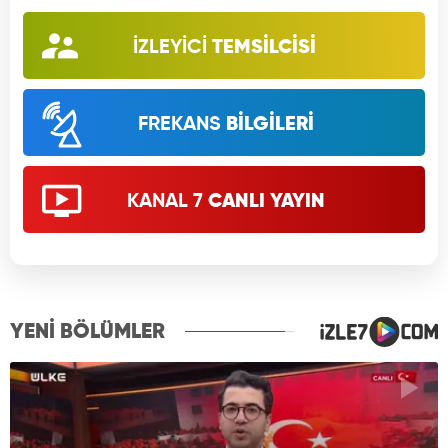
İZLEYİCİ
TEMSİLCİSİ
FREKANS
BİLGİLERİ
KANAL 7
CANLI YAYIN
YENİ BÖLÜMLER