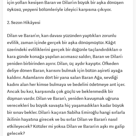
için yolları kesişen Baran ve Dilan’ın büyük bir aşka dönüşen
öyküsü, yepyeni bölümleriyle izleyici karşısına çıkıyor.
2. Sezon Hikâyesi
Dilan ve Baran’ın, kan davası yüzünden yaptıkları zorunlu
evlilik, zaman içinde gerçek bir aşka dönüşmüştür. Kâğıt
üzerindeki evliliklerini gerçek bir düğünle taçlandırdıkları o
kara günde konağa yapılan acımasız saldırı, Baran ve Dilan’ı
yeniden birbirinden ayırır. Dilan, üç aydır kayıptır. Öfkeden
deliye dönen Baran, karısını bulmak için bütün aşireti ayağa
kaldırır. Adamlarını dört bir yana salan Baran Ağa, sevdiği
kadını alan her kimse bulmaya ve bedelini ödetmeye ant içer.
Ancak bu kez, karşısında çok güçlü ve beklenmedik bir
düşman vardır. Dilan ve Baran’ı, yeniden kavuşmak uğruna
verecekleri bu büyük savaşta hiç yaşamadıkları kadar büyük
bir sınav bekler. Dilan’ı kaçıran Sabiha Emiroğlu hangi sırlarla
ikilinin hayatına girecek ve bu sırlar Dilan ve Baran’ı nasıl
etkileyecek? Kötüler mi yoksa Dilan ve Baran’ın aşkı mı galip
gelecek?