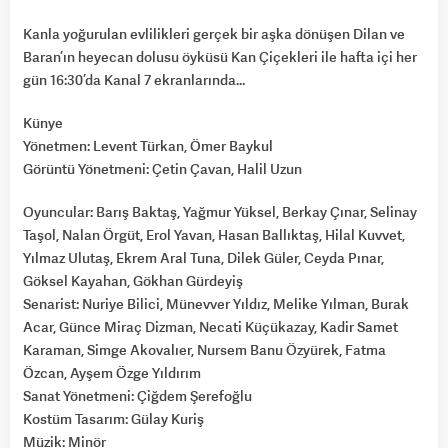
Kanla yoğurulan evlilikleri gerçek bir aşka dönüşen Dilan ve
Baran’ın heyecan dolusu öyküsü Kan Çiçekleri ile hafta içi her
gün 16:30’da Kanal 7 ekranlarında…
Künye
Yönetmen: Levent Türkan, Ömer Baykul
Görüntü Yönetmeni: Çetin Çavan, Halil Uzun
Oyuncular: Barış Baktaş, Yağmur Yüksel, Berkay Çınar, Selinay
Taşol, Nalan Örgüt, Erol Yavan, Hasan Ballıktaş, Hilal Kuvvet,
Yılmaz Ulutaş, Ekrem Aral Tuna, Dilek Güler, Ceyda Pınar,
Göksel Kayahan, Gökhan Gürdeyiş
Senarist: Nuriye Bilici, Münevver Yıldız, Melike Yılman, Burak
Acar, Günce Miraç Dizman, Necati Küçükazay, Kadir Samet
Karaman, Simge Akovalıer, Nursem Banu Özyürek, Fatma
Özcan, Ayşem Özge Yıldırım
Sanat Yönetmeni: Çiğdem Şerefoğlu
Kostüm Tasarım: Gülay Kuriş
Müzik: Minör