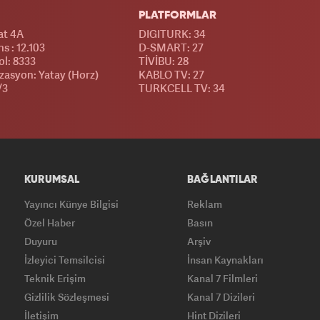
PLATFORMLAR
at 4A
DIGITURK: 34
s : 12.103
D-SMART: 27
l: 8333
TİVİBU: 28
izasyon: Yatay (Horz)
KABLO TV: 27
/3
TURKCELL TV: 34
KURUMSAL
BAĞLANTILAR
Yayıncı Künye Bilgisi
Reklam
Özel Haber
Basın
Duyuru
Arşiv
İzleyici Temsilcisi
İnsan Kaynakları
Teknik Erişim
Kanal 7 Filmleri
Gizlilik Sözleşmesi
Kanal 7 Dizileri
İletişim
Hint Dizileri