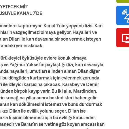
 YETECEK Mİ?
ÜSÜYLE KANAL 7’DE
kimselere kaptırmıyor. Kanal 7’nin yepyeni dizisi Kan
nların vazgeçilmezi olmaya geliyor. Hayalleri ve
kalan Dilan ile kan davasına bir son vermek isteyen
randaki yerini alacak.
i sürükleyici öyküsüyle evlere konuk olmaya
aş ve Yağmur Yüksel’in paylaştığı dizi, kan davasıyla
anda hayalleri, umutları elinden alınan Dilan diğer
ini bu döngüden kurtarmak için evlenmek zorunda
i ile izleyici karşısına çıkacak. Karabey ve Demir
zünden birçok kayıp verir. Bu iki aile, Mardin’den,
n konağına yıllar sonra bekledikleri haber gelir.
 Baran kan dökülmesini istemez ve bunu durdurmak
kızı Dilan ile evlilik yolunu seçer. Dilan ise
azla kişinin ölmemesi için bu evliliği kabul eder.
pishanedir ve Baran’ın servetine göz koyan amcası kan