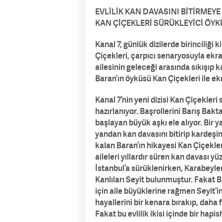
EVLİLİK KAN DAVASINI BİTİRMEYE
KAN ÇİÇEKLERİ SÜRÜKLEYİCİ ÖYK
Kanal 7, günlük dizilerde birinciliği 
Çiçekleri, çarpıcı senaryosuyla ekra
ailesinin geleceği arasında sıkışıp 
Baran’ın öyküsü Kan Çiçekleri ile ek
Kanal 7’nin yeni dizisi Kan Çiçekler
hazırlanıyor. Başrollerini Barış Bakt
başlayan büyük aşkı ele alıyor. Bir y
yandan kan davasını bitirip kardeş
kalan Baran’ın hikayesi Kan Çiçekler
aileleri yıllardır süren kan davası yü
İstanbul’a sürüklenirken, Karabeyleri
Kanlıları Seyit bulunmuştur. Fakat
için aile büyüklerine rağmen Seyit’in 
hayallerini bir kenara bırakıp, daha f
Fakat bu evlilik ikisi içinde bir ha