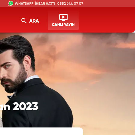
İHBAR HATTI
0552 644 07 07
ARA
CANLI YAYIN
san 2023