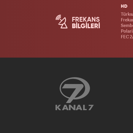
HD
Türks
FREKANS
Frekan
Sembo
BİLGİLERİ
Polar
FEC 2