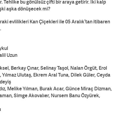
Tehlike bu gönülsüz çifti bir araya getirir. İki kalp
lişki aşka dönüşecek mi?
ki evlilikleri Kan Çiçekleri ile 05 Aralık’tan itibaren
…
ykul
lil Uzun
sel, Berkay Çınar, Selinay Taşol, Nalan Örgüt, Erol
, Yılmaz Ulutaş, Ekrem Aral Tuna, Dilek Güler, Ceyda
deyiş
ıldız, Melike Yılman, Burak Acar, Günce Miraç Dizman,
raman, Simge Akovalıer, Nursem Banu Özyürek,
u