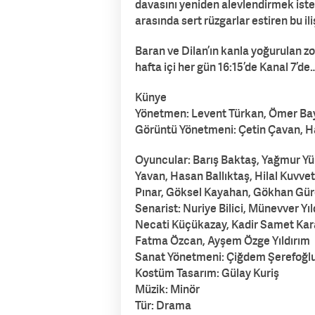
davasını yeniden alevlendirmek ister. 
arasında sert rüzgarlar estiren bu i
Baran ve Dilan’ın kanla yoğurulan zora
hafta içi her gün 16:15’de Kanal 7’de
Künye
Yönetmen: Levent Türkan, Ömer Ba
Görüntü Yönetmeni: Çetin Çavan, Ha
Oyuncular: Barış Baktaş, Yağmur Yük
Yavan, Hasan Ballıktaş, Hilal Kuvvet
Pınar, Göksel Kayahan, Gökhan Gür
Senarist: Nuriye Bilici, Münevver Y
Necati Küçükazay, Kadir Samet Ka
Fatma Özcan, Ayşem Özge Yıldırım
Sanat Yönetmeni: Çiğdem Şerefoğl
Kostüm Tasarım: Gülay Kuriş
Müzik: Minör
Tür: Drama