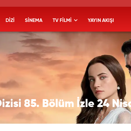
DİZİ
SİNEMA
TV FİLMİ
YAYIN AKIŞI
izisi 85. Bölüm İzle 24 Ni