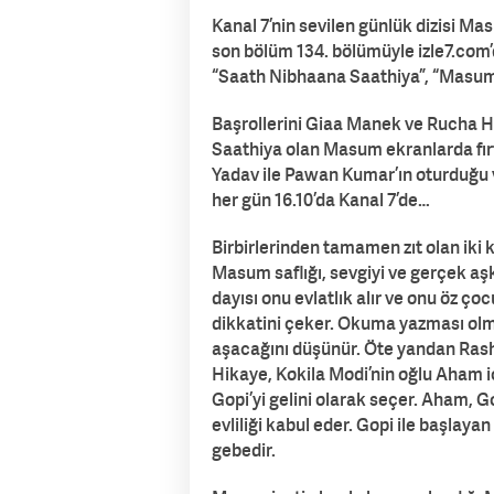
Kanal 7’nin sevilen günlük dizisi M
son bölüm 134. bölümüyle izle7.com’d
“Saath Nibhaana Saathiya”, “Masum” 
Başrollerini Giaa Manek ve Rucha Ha
Saathiya olan Masum ekranlarda fır
Yadav ile Pawan Kumar’ın oturduğu 
her gün 16.10’da Kanal 7’de…
Birbirlerinden tamamen zıt olan iki k
Masum saflığı, sevgiyi ve gerçek aşkı
dayısı onu evlatlık alır ve onu öz ç
dikkatini çeker. Okuma yazması olma
aşacağını düşünür. Öte yandan Rashi 
Hikaye, Kokila Modi’nin oğlu Aham iç
Gopi’yi gelini olarak seçer. Aham, 
evliliği kabul eder. Gopi ile başlay
gebedir.