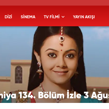
DİZİ
SİNEMA
TV FİLMİ
YAYIN AKIŞI
ya 134. Bölüm İzle 3 Ağu