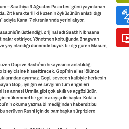
asum – Saathiya 3 Ağustos Pazartesi günü yayınlanan
a. Zıt karakterli iki kuzenin öyküsünün anlatıldığı
adıyla Kanal 7 ekranlarında yerini alıyor.
sabnis’in üstlendiği, orijinal adı Saath Nibhaana
tınalar estiriyor. Yönetmen koltuğunda Bhagwan
ve yayınlandığı dönemde büyük bir ilgi gören Masum,
uzen Gopi ve Rashi’nin hikayesinin anlatıldığı
 izleyicisine hissettirecek. Gopi’nin ailesi ölünce
ocuklarından ayırmaz. Gopi, sevecen kalbiyle herkesin
yan Gopi, iyiliğin ve sevginin tüm engelleri
ise annesi Urmila gibi çok akıllı ve açgözlüdür.
in mükemmel bir gelin arayışı ile başlar. Kokila
Gopi’nin okuma yazma bilmediğinden habersiz bu
an bu serüven Rashi için de bambaşka sürprizlere