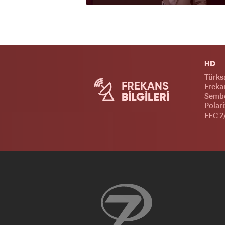
HD
Türks
FREKANS
Frekan
Sembo
BİLGİLERİ
Polar
FEC 2