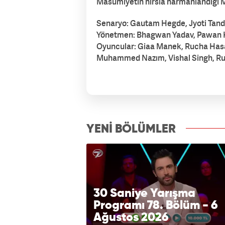
Masumiyetin hırsla harmanlandığı M
Senaryo: Gautam Hegde, Jyoti Tand
Yönetmen: Bhagwan Yadav, Pawan
Oyuncular: Giaa Manek, Rucha Hasa
Muhammed Nazım, Vishal Singh, Ru
izle7.com
YENİ BÖLÜMLER
30 Saniye Yarışma
Programı 78. Bölüm - 6
Ağustos 2026