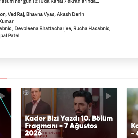
asum her gün 16:10’da Kanal 7 ekranlarında…
on, Ved Raj, Bhavna Vyas, Akash Derin
 Kumar
bnis , Devoleena Bhattacharjee, Rucha Hasabnis,
pal Patel
Kader Bizi Yazdı 10. Bölüm
Fragmanı - 7 Ağustos
Ka
2026
- 