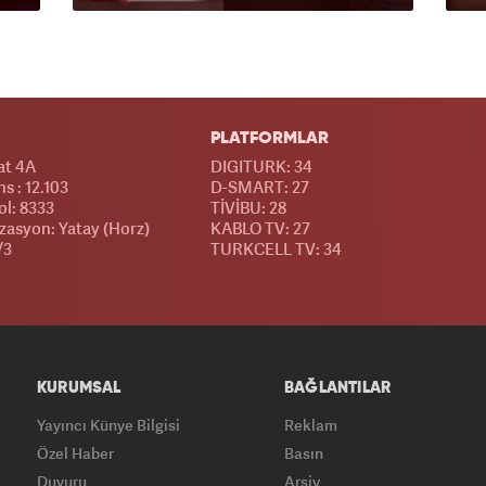
PLATFORMLAR
at 4A
DIGITURK: 34
s : 12.103
D-SMART: 27
l: 8333
TİVİBU: 28
izasyon: Yatay (Horz)
KABLO TV: 27
/3
TURKCELL TV: 34
KURUMSAL
BAĞLANTILAR
Yayıncı Künye Bilgisi
Reklam
Özel Haber
Basın
Duyuru
Arşiv