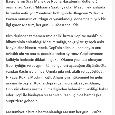
Başrollerini Giaa Manek ve Rucha Hasabnis’in üstlendiği,
orijinal adı Saath Nibhaana Saathiya olan Masum ekranlarda
fırtınalar estiriyor. Yönetmen koltuğunda Bhagwan Yadav ile
Pawan Kumar’ın oturduğu ve yayınlandığı dönemde büyük bir
ilgi gören Masum, her gün 16.10’da Kanal 7’de…
Birbirlerinden tamamen zıt olan iki kuzen Gopi ve Rashi’nin
hikayesinin anlatıldığı Masum saflığı, sevgiyi ve gerçek aşkı
izleyicisine hissettirecek. Gopi’nin ailesi ölünce dayısı onu
evlatlık alır ve onu öz çocuklarından ayırmaz. Gopi, sevecen
kalbiyle herkesin dikkatini çeker. Okuma yazması olmayan
Gopi, iyiliğin ve sevginin tüm engelleri aşacağını düşünür. Öte
yandan Rashi ise annesi Urmila gibi çok akıllı ve açgözlüdür.
Hikaye, Kokila Modi’nin oğlu Aham için mükemmel bir gelin
arayışı ile başlar. Kokila Gopi’yi gelini olarak seçer. Aham,
Gopi’nin okuma yazma bilmediğinden habersiz bu evliliği kabul
eder. Gopi ile başlayan bu serüven Rashi için de bambaşka
sürprizlere gebedir.
Masumiyetin hırsla harmanlandığı Masum her gün 16:10’da