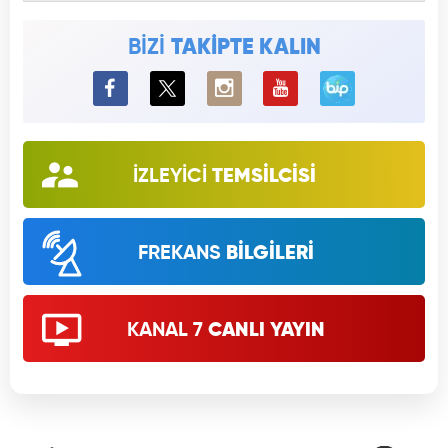
BİZİ
TAKİPTE KALIN
BiP
İZLEYİCİ
TEMSİLCİSİ
FREKANS
BİLGİLERİ
KANAL 7
CANLI YAYIN