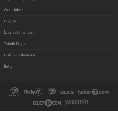
Özel Haber
Duyuru
İzleyici Temsilcisi
Teknik Erişim
Gizlilik Sözleşmesi
İletişim