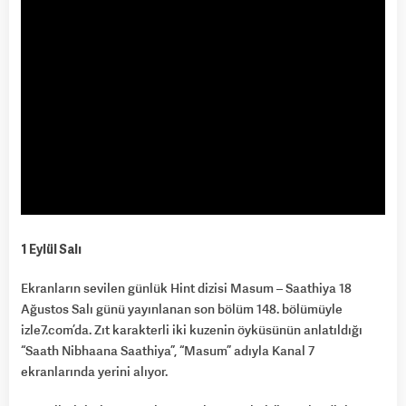
1 Eylül Salı
Ekranların sevilen günlük Hint dizisi Masum – Saathiya 18
Ağustos Salı günü yayınlanan son bölüm 148. bölümüyle
izle7.com’da. Zıt karakterli iki kuzenin öyküsünün anlatıldığı
“Saath Nibhaana Saathiya”, “Masum” adıyla Kanal 7
ekranlarında yerini alıyor.