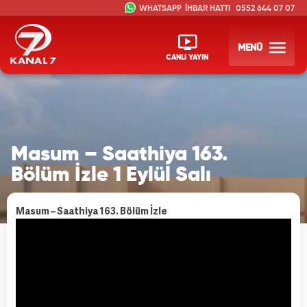
İHBAR HATTI
0552 644 07 07
MENÜ
CANLI YAYIN
Masum – Saathiya 163.
Bölüm İzle 1 Eylül Salı
Masum – Saathiya 163. Bölüm İzle