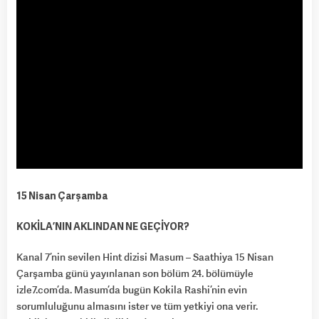
15 Nisan Çarşamba
KOKİLA’NIN AKLINDAN NE GEÇİYOR?
Kanal 7’nin sevilen Hint dizisi Masum – Saathiya 15 Nisan
Çarşamba günü yayınlanan son bölüm 24. bölümüyle
izle7.com’da. Masum’da bugün Kokila Rashi’nin evin
sorumluluğunu almasını ister ve tüm yetkiyi ona verir.