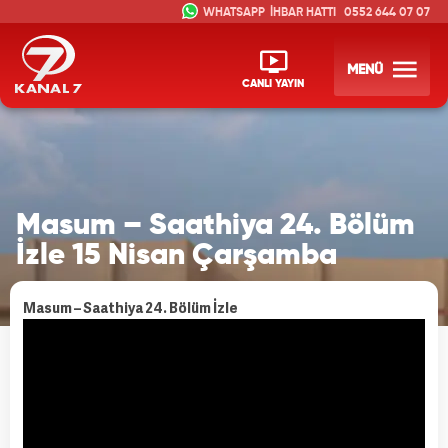
İHBAR HATTI
0552 644 07 07
MENÜ
CANLI YAYIN
Masum – Saathiya 24. Bölüm
İzle 15 Nisan Çarşamba
Masum – Saathiya 24. Bölüm İzle