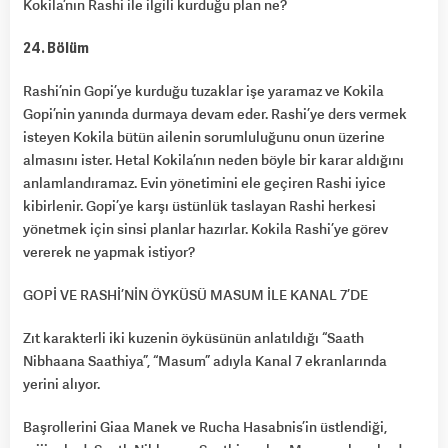
Kokila’nın Rashi ile ilgili kurduğu plan ne?
24. Bölüm
Rashi’nin Gopi’ye kurduğu tuzaklar işe yaramaz ve Kokila
Gopi’nin yanında durmaya devam eder. Rashi’ye ders vermek
isteyen Kokila bütün ailenin sorumluluğunu onun üzerine
almasını ister. Hetal Kokila’nın neden böyle bir karar aldığını
anlamlandıramaz. Evin yönetimini ele geçiren Rashi iyice
kibirlenir. Gopi’ye karşı üstünlük taslayan Rashi herkesi
yönetmek için sinsi planlar hazırlar. Kokila Rashi’ye görev
vererek ne yapmak istiyor?
GOPİ VE RASHİ’NİN ÖYKÜSÜ MASUM İLE KANAL 7’DE
Zıt karakterli iki kuzenin öyküsünün anlatıldığı “Saath
Nibhaana Saathiya”, “Masum” adıyla Kanal 7 ekranlarında
yerini alıyor.
Başrollerini Giaa Manek ve Rucha Hasabnis’in üstlendiği,