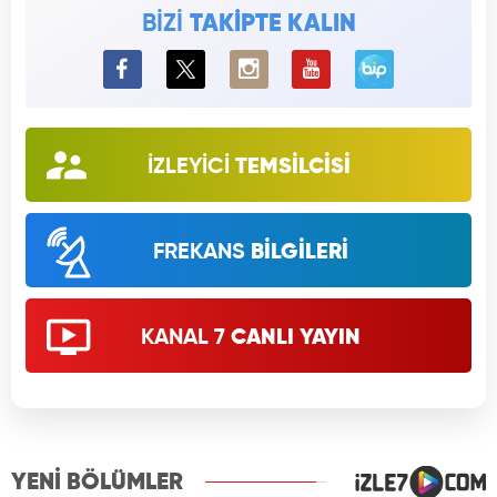
BİZİ
TAKİPTE KALIN
BiP
İZLEYİCİ
TEMSİLCİSİ
FREKANS
BİLGİLERİ
KANAL 7
CANLI YAYIN
YENİ BÖLÜMLER