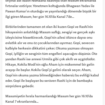
orijinal adı Saath Nibhaana Saathiya olan Masum ekranlarda
fırtınalar estiriyor. Yönetmen koltuğunda Bhagwan Yadav ile
Pawan Kumar’ın oturduğu ve yayınlandığı dönemde büyük bir
ilgi gören Masum, her gün 16.10’da Kanal 7’de…
Birbirlerinden tamamen zıt olan iki kuzen Gopi ve Rashi’nin
hikayesinin anlatıldığı Masum saflığı, sevgiyi ve gerçek aşkı
izleyicisine hissettirecek. Gopi’nin ailesi ölünce dayısı onu
evlatlık alır ve onu öz çocuklarından ayırmaz. Gopi, sevecen
kalbiyle herkesin dikkatini çeker. Okuma yazması olmayan
Gopi, iyiliğin ve sevginin tüm engelleri aşacağını düşünür. Öte
yandan Rashi ise annesi Urmila gibi çok akıllı ve açgözlüdür.
Hikaye, Kokila Modi’nin oğlu Aham için mükemmel bir gelin
arayışı ile başlar. Kokila Gopi’yi gelini olarak seçer. Aham,
Gopi’nin okuma yazma bilmediğinden habersiz bu evliliği kabul
eder. Gopi ile başlayan bu serüven Rashi için de bambaşka
sürprizlere gebedir.
Masumiyetin hırsla harmanlandığı Masum her gün 16:10’da
Kanal 7 ekranlarında…