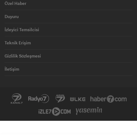
Özel Haber
Duyuru
İzleyici Temsilcisi
Teknik Erişim
Gizlilik Sözleşmesi
İletişim