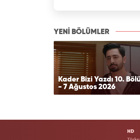
izle7.com
YENİ BÖLÜMLER
Kader Bizi Yazdı 10. Bö
- 7 Ağustos 2026
HD
Türks