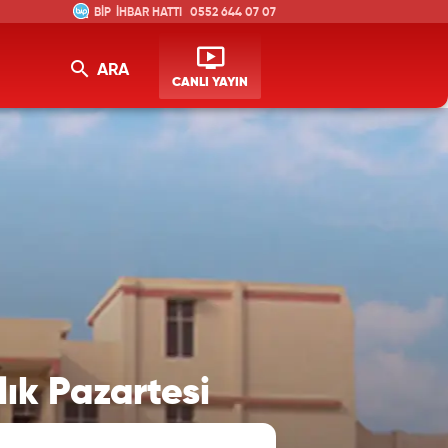
İHBAR HATTI
0552 644 07 07
ARA
CANLI YAYIN
ık Pazartesi