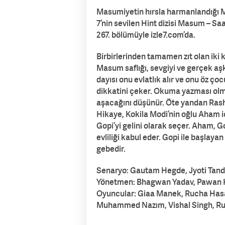
Masumiyetin hırsla harmanlandığı M
7’nin sevilen Hint dizisi Masum – S
267. bölümüyle izle7.com’da.
Birbirlerinden tamamen zıt olan iki k
Masum saflığı, sevgiyi ve gerçek aşkı
dayısı onu evlatlık alır ve onu öz ç
dikkatini çeker. Okuma yazması olma
aşacağını düşünür. Öte yandan Rashi 
Hikaye, Kokila Modi’nin oğlu Aham iç
Gopi’yi gelini olarak seçer. Aham, 
evliliği kabul eder. Gopi ile başlay
gebedir.
Senaryo: Gautam Hegde, Jyoti Tand
Yönetmen: Bhagwan Yadav, Pawan
Oyuncular: Giaa Manek, Rucha Hasa
Muhammed Nazım, Vishal Singh, Ru