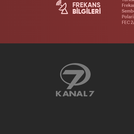
FREKANS
Frekan
Sembo
BİLGİLERİ
Polar
FEC 2