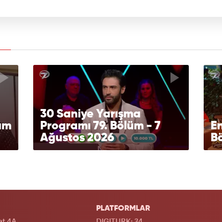
30 Saniye Yarışma
lüm
Programı 79. Bölüm - 7
En
Ağustos 2026
Bö
PLATFORMLAR
at 4A
DIGITURK: 34