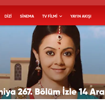
DİZİ
SİNEMA
TV FİLMİ
YAYIN AKIŞI
ya 267. Bölüm İzle 14 Aral