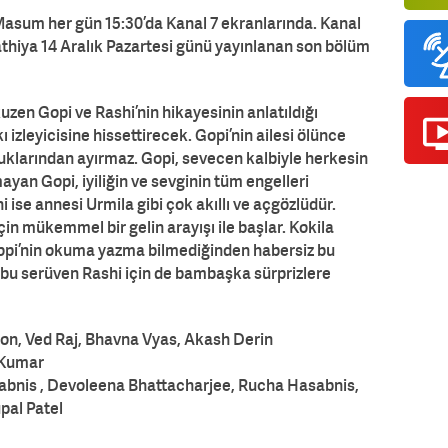
asum her gün 15:30’da Kanal 7 ekranlarında. Kanal
aathiya 14 Aralık Pazartesi günü yayınlanan son bölüm
uzen Gopi ve Rashi’nin hikayesinin anlatıldığı
 izleyicisine hissettirecek. Gopi’nin ailesi ölünce
ocuklarından ayırmaz. Gopi, sevecen kalbiyle herkesin
yan Gopi, iyiliğin ve sevginin tüm engelleri
ise annesi Urmila gibi çok akıllı ve açgözlüdür.
in mükemmel bir gelin arayışı ile başlar. Kokila
Gopi’nin okuma yazma bilmediğinden habersiz bu
an bu serüven Rashi için de bambaşka sürprizlere
on, Ved Raj, Bhavna Vyas, Akash Derin
 Kumar
bnis , Devoleena Bhattacharjee, Rucha Hasabnis,
pal Patel