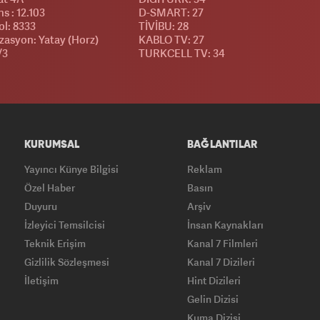
s : 12.103
D-SMART: 27
l: 8333
TİVİBU: 28
izasyon: Yatay (Horz)
KABLO TV: 27
/3
TURKCELL TV: 34
KURUMSAL
BAĞLANTILAR
Yayıncı Künye Bilgisi
Reklam
Özel Haber
Basın
Duyuru
Arşiv
İzleyici Temsilcisi
İnsan Kaynakları
Teknik Erişim
Kanal 7 Filmleri
Gizlilik Sözleşmesi
Kanal 7 Dizileri
İletişim
Hint Dizileri
Gelin Dizisi
Kuma Dizisi