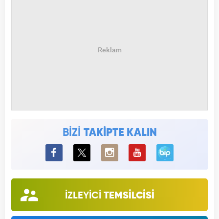
BİZİ
TAKİPTE KALIN
BiP
İZLEYİCİ
TEMSİLCİSİ