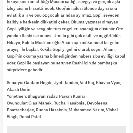
hikayesinin anlatıldığı Masum saflığı, sevgiyi ve gerçek aşkı
izleyicisine hissettirecek. Gopi’nin ailesi ölünce dayısı onu
evlatlık alır ve onu öz çocuklarından ayırmaz. Gopi, sevecen
kalbiyle herkesin dikkatini çeker. Okuma yazması olmayan
Gopi, iyiliğin ve sevginin tüm engelleri aşacağını düşünür. Öte
yandan Rashi ise annesi Urmila gibi çok akıllı ve açgözlüdür.
Hikaye, Kokila Modi’nin oğlu Aham için mükemmel bir gelin
arayışı ile başlar. Kokila Gopi’yi gelini olarak seçer. Aham,
Gopi’nin okuma yazma bilmediğinden habersiz bu evliliği kabul
eder. Gopi ile başlayan bu serüven Rashi için de bambaşka
sürprizlere gebedir.
Senaryo: Gautam Hegde, Jyoti Tandon, Ved Raj, Bhavna Vyas,
Akash Derin
Yönetmen: Bhagwan Yadav, Pawan Kumar
Oyuncular: Giaa Manek, Rucha Hasabnis , Devoleena
Bhattacharjee, Rucha Hasabnis, Muhammed Nazım, Vishal
Singh, Rupal Patel