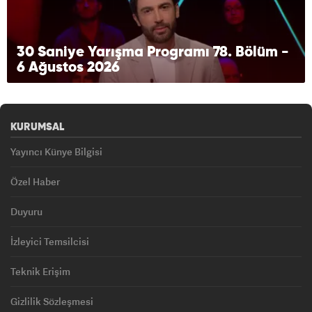
30 Saniye Yarışma Programı 78. Bölüm -
6 Ağustos 2026
KURUMSAL
Yayıncı Künye Bilgisi
Özel Haber
Duyuru
İzleyici Temsilcisi
Teknik Erişim
Gizlilik Sözleşmesi