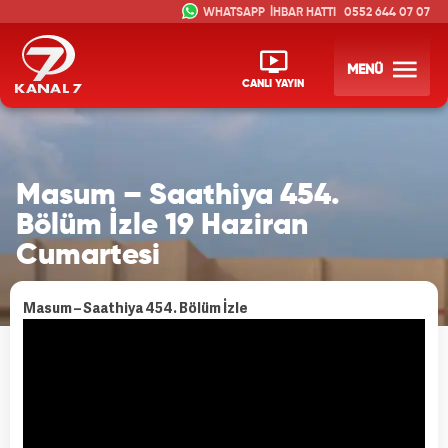
İHBAR HATTI
0552 644 07 07
MENÜ
CANLI YAYIN
Masum – Saathiya 454.
Bölüm İzle 19 Haziran
Cumartesi
Masum – Saathiya 454. Bölüm İzle