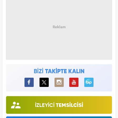
BİZİ
TAKİPTE KALIN
BiP
İZLEYİCİ
TEMSİLCİSİ