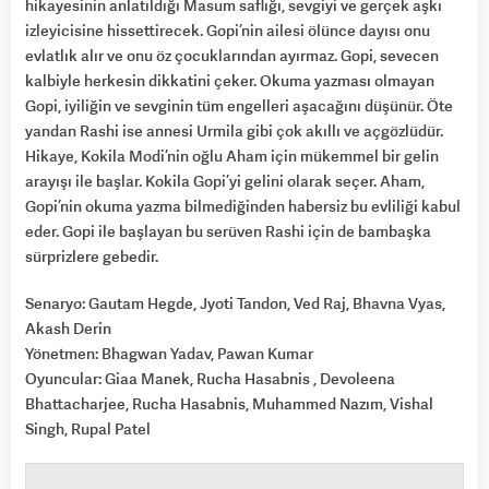
hikayesinin anlatıldığı Masum saflığı, sevgiyi ve gerçek aşkı
izleyicisine hissettirecek. Gopi’nin ailesi ölünce dayısı onu
evlatlık alır ve onu öz çocuklarından ayırmaz. Gopi, sevecen
kalbiyle herkesin dikkatini çeker. Okuma yazması olmayan
Gopi, iyiliğin ve sevginin tüm engelleri aşacağını düşünür. Öte
yandan Rashi ise annesi Urmila gibi çok akıllı ve açgözlüdür.
Hikaye, Kokila Modi’nin oğlu Aham için mükemmel bir gelin
arayışı ile başlar. Kokila Gopi’yi gelini olarak seçer. Aham,
Gopi’nin okuma yazma bilmediğinden habersiz bu evliliği kabul
eder. Gopi ile başlayan bu serüven Rashi için de bambaşka
sürprizlere gebedir.
Senaryo: Gautam Hegde, Jyoti Tandon, Ved Raj, Bhavna Vyas,
Akash Derin
Yönetmen: Bhagwan Yadav, Pawan Kumar
Oyuncular: Giaa Manek, Rucha Hasabnis , Devoleena
Bhattacharjee, Rucha Hasabnis, Muhammed Nazım, Vishal
Singh, Rupal Patel