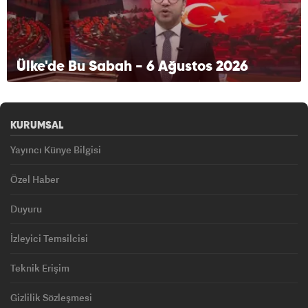
Ülke'de Bu Sabah - 6 Ağustos 2026
KURUMSAL
Yayıncı Künye Bilgisi
Özel Haber
Duyuru
İzleyici Temsilcisi
Teknik Erişim
Gizlilik Sözleşmesi