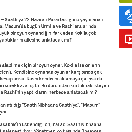
m – Saathiya 22 Haziran Pazartesi günü yayınlanan
da. Masum’da bugün Urmila ve Rashi aralarında
üyük bir oyun oynandığını fark eden Kokila çok
 yaptıklarını ailesine anlatacak mı?
alabilmek için bir oyun oynar. Kokila ise onların
elenir. Kendisine oynanan oyunlar karşısında çok
 hesap sorar. Rashi kendisini aklamaya çalışsa da
an sürekli azar işitir. Bu durumdan kurtulmak isteyen
la Rashi’nin yaptıklarını herkese anlatacak mı?
n anlatıldığı “Saath Nibhaana Saathiya”, “Masum”
yor.
sabnis’in üstlendiği, orijinal adı Saath Nibhaana
tınalar estiriyor. Yönetmen koltuğunda Bhagwan