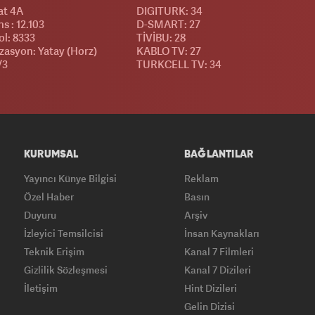
at 4A
DIGITURK: 34
s : 12.103
D-SMART: 27
l: 8333
TİVİBU: 28
izasyon: Yatay (Horz)
KABLO TV: 27
/3
TURKCELL TV: 34
KURUMSAL
BAĞLANTILAR
Yayıncı Künye Bilgisi
Reklam
Özel Haber
Basın
Duyuru
Arşiv
İzleyici Temsilcisi
İnsan Kaynakları
Teknik Erişim
Kanal 7 Filmleri
Gizlilik Sözleşmesi
Kanal 7 Dizileri
İletişim
Hint Dizileri
Gelin Dizisi