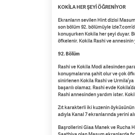
KOKİLA HER ŞEYİ ÖĞRENİYOR
Ekranların sevilen Hint dizisi Masu
son bölüm 92. bölümüyle izle7.com’
konuşurken Kokila her şeyi duyar. B
öfkelenir. Kokila Rashi ve annesinin
92. Bölüm
Rashi ve Kokila Modi ailesinden para 
konuşmalarına şahit olur ve çok öfk
sinirlenen Kokila Rashi ve Urmila’ya
başarılı olamaz. Rashi evde Kokila’d
Rashi annesinden yardım ister. Koki
Zıt karakterli iki kuzenin öyküsünü
adıyla Kanal 7 ekranlarında yerini alı
Başrollerini Giaa Manek ve Rucha Ha
Saathiya olan Masum ekranlarda fır