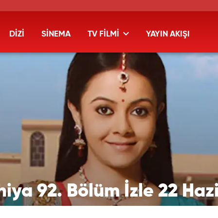
DİZİ
SİNEMA
TV FİLMİ
YAYIN AKIŞI
ya 92. Bölüm İzle 22 Hazi