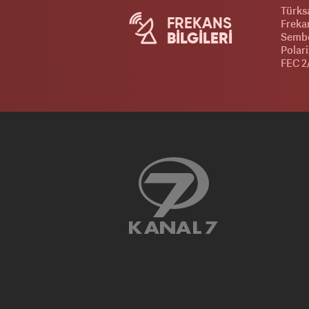
Türks
FREKANS
Frekan
Sembo
BİLGİLERİ
Polar
FEC 2