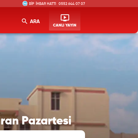
İHBAR HATTI
0552 644 07 07
ARA
CANLI YAYIN
ran Pazartesi