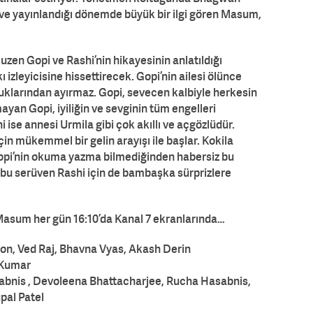
ve yayınlandığı dönemde büyük bir ilgi gören Masum,
uzen Gopi ve Rashi’nin hikayesinin anlatıldığı
 izleyicisine hissettirecek. Gopi’nin ailesi ölünce
ocuklarından ayırmaz. Gopi, sevecen kalbiyle herkesin
yan Gopi, iyiliğin ve sevginin tüm engelleri
ise annesi Urmila gibi çok akıllı ve açgözlüdür.
in mükemmel bir gelin arayışı ile başlar. Kokila
Gopi’nin okuma yazma bilmediğinden habersiz bu
an bu serüven Rashi için de bambaşka sürprizlere
asum her gün 16:10’da Kanal 7 ekranlarında…
on, Ved Raj, Bhavna Vyas, Akash Derin
 Kumar
bnis , Devoleena Bhattacharjee, Rucha Hasabnis,
pal Patel