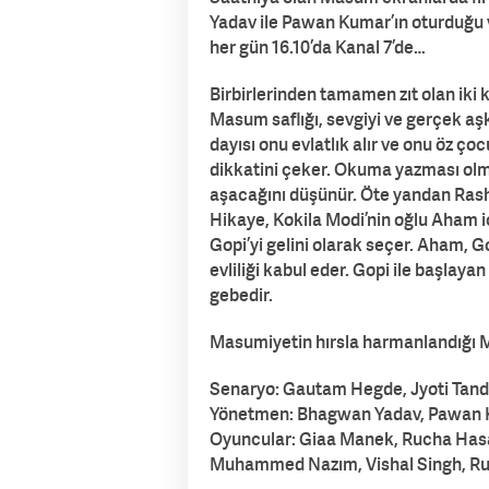
Yadav ile Pawan Kumar’ın oturduğu 
her gün 16.10’da Kanal 7’de…
Birbirlerinden tamamen zıt olan iki k
Masum saflığı, sevgiyi ve gerçek aşkı
dayısı onu evlatlık alır ve onu öz ç
dikkatini çeker. Okuma yazması olma
aşacağını düşünür. Öte yandan Rashi 
Hikaye, Kokila Modi’nin oğlu Aham iç
Gopi’yi gelini olarak seçer. Aham, 
evliliği kabul eder. Gopi ile başlay
gebedir.
Masumiyetin hırsla harmanlandığı M
Senaryo: Gautam Hegde, Jyoti Tand
Yönetmen: Bhagwan Yadav, Pawan
Oyuncular: Giaa Manek, Rucha Hasa
Muhammed Nazım, Vishal Singh, Ru