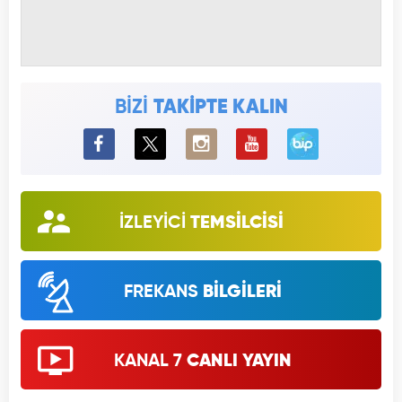
BİZİ
TAKİPTE KALIN
BiP
İZLEYİCİ
TEMSİLCİSİ
FREKANS
BİLGİLERİ
KANAL 7
CANLI YAYIN