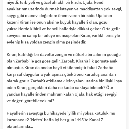
niyetli, terbiyeli ve güzel ahlaklı bir kızdır. Ujala, kendi
ayaklarının üzerinde durmak isteyen ve maddiyattan çok sevgi,
saygı gibi manevi değerlere önem veren birisidir. Ujala’nın
kuzeni Kiran ise onun aksine büyük hayalleri olan, gözü
yükseklerde kibirli ve bencil halleriyle dikkat çeker. Orta gelir
seviyesine sahip bir aileye mensup olan Kiran, varlıklı birisiyle
evlenip kısa yoldan zengin olma peşindedir.
Kiran, katıldığı bir davette zengin ve nüfuzlu bir ailenin çocuğu
olan Zarbab ile göz göze gelir. Zarbab, Kiran’a ilk görüşte aşık
olmuştur. Kiran da ondan hayli etkilenmiştir fakat Zarbab’a
karşı saf duygularla yaklaşmaz çünkü onu kurtuluş anahtarı
olarak görür. Zarbab’ı etkilemek için yalan üzerine bir ilişki inşa
eden Kiran, gerçekleri daha ne kadar saklayabilecek? Öte
yandan hayallerinden mahrum kalan Ujala, hak ettiği sevgiyi
ve değeri görebilecek mi?
Hayallerin savaştığı bu hikayede iyilik mi yoksa kötülük mü
kazanacak? “Nefes” hafta içi her gün 14:15’te Kanal 7
ekranlarında…