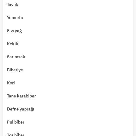
Tavuk
Yumurta
Sıvı yağ
Kekik
Sarımsak
Biberiye
Köri
Tane karabiber
Defne yaprağı
Pul biber
Toz biber