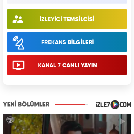
İZLEYİCİ
TEMSİLCİSİ
FREKANS
BİLGİLERİ
KANAL 7
CANLI YAYIN
YENİ BÖLÜMLER