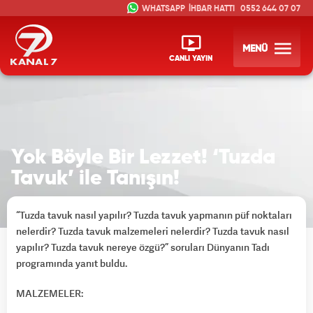
İHBAR HATTI
0552 644 07 07
MENÜ
CANLI YAYIN
Yok Böyle Bir Lezzet! ‘Tuzda
Tavuk’ ile Tanışın!
“Tuzda tavuk nasıl yapılır? Tuzda tavuk yapmanın püf noktaları
nelerdir? Tuzda tavuk malzemeleri nelerdir? Tuzda tavuk nasıl
yapılır? Tuzda tavuk nereye özgü?” soruları Dünyanın Tadı
programında yanıt buldu.
MALZEMELER: