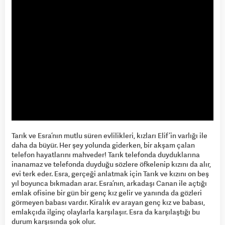
Tarık ve Esra’nın mutlu süren evlilikleri, kızları Elif’in varlığı ile
daha da büyür. Her şey yolunda giderken, bir akşam çalan
telefon hayatlarını mahveder! Tarık telefonda duyduklarına
inanamaz ve telefonda duyduğu sözlere öfkelenip kızını da alır,
evi terk eder. Esra, gerçeği anlatmak için Tarık ve kızını on beş
yıl boyunca bıkmadan arar. Esra’nın, arkadaşı Canan ile açtığı
emlak ofisine bir gün bir genç kız gelir ve yanında da gözleri
görmeyen babası vardır. Kiralık ev arayan genç kız ve babası,
emlakçıda ilginç olaylarla karşılaşır. Esra da karşılaştığı bu
durum karşısında şok olur.