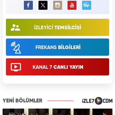
BiP
İZLEYİCİ
TEMSİLCİSİ
FREKANS
BİLGİLERİ
KANAL 7
CANLI YAYIN
YENİ BÖLÜMLER