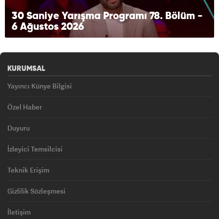
30 Saniye Yarışma Programı 78. Bölüm -
6 Ağustos 2026
KURUMSAL
Yayıncı Künye Bilgisi
Özel Haber
Duyuru
İzleyici Temsilcisi
Teknik Erişim
Gizlilik Sözleşmesi
İletişim