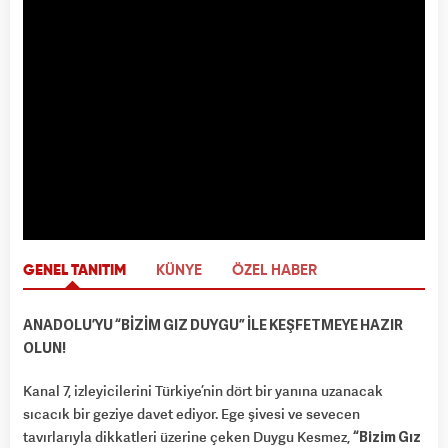
GENEL TANITIM
KÜNYE
ÖZEL HABER
ANADOLU’YU “BİZİM GIZ DUYGU” İLE KEŞFETMEYE HAZIR
OLUN!
Kanal 7, izleyicilerini Türkiye’nin dört bir yanına uzanacak
sıcacık bir geziye davet ediyor. Ege şivesi ve sevecen
tavırlarıyla dikkatleri üzerine çeken Duygu Kesmez,
“Bizim Gız