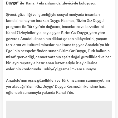
Duygu”
ile Kanal 7 ekranlarında izleyiciyle buluşuyor.
Şivesi, güzelliği ve içtenliğiyle sosyal medyada insanları
kendisine hayran bırakan Duygu Kesmez, ‘Bizim Gız Duygu’
programı ile Türkiye’nin doğasını, insanlarını ve lezzetlerini
Kanal 7 izleyicileriyle paylaşıyor. Bizim Gız Duygu, yöre yöre
gezerek Anadolu insanının dikkat çeken hikâyelerini, yaşam
tarzlarını ve kültürel miraslarını ekrana taşıyor. Anadolu’yu bir
Egelinin perspektifinden sunan Bizim Gız Duygu, Türk halkının
misafirperverliği, cennet vatanın eşsiz doğal güzellikleri ve her
biri ayrı reçeteyle hazırlanan lezzetleriyle izleyicilerine
evlerinin konforunda Türkiye’yi gezme imkanı sunuyor.
Anadolu’nun eşsiz güzellikleri ve Türk insanının samimiyetinin
yer alacağı ‘Bizim Gız Duygu’ Duygu Kesmez’in kendine has,
eğlenceli sunumuyla yakında Kanal 7’de.