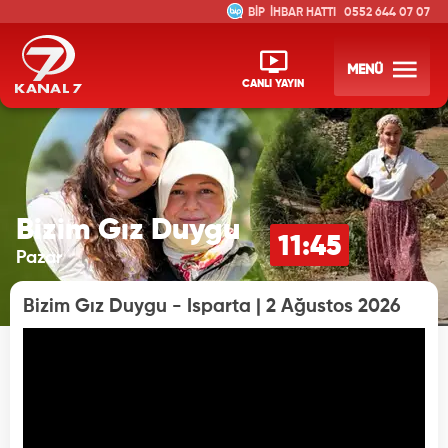
İHBAR HATTI
0552 644 07 07
MENÜ
CANLI YAYIN
Bizim Gız Duygu
11:45
Pazar
Bizim Gız Duygu - Isparta | 2 Ağustos 2026