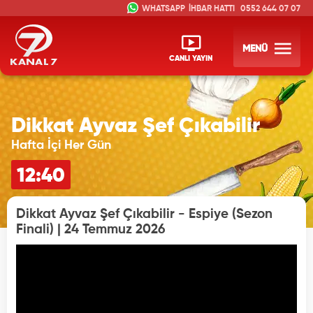
İHBAR HATTI
0552 644 07 07
MENÜ
CANLI YAYIN
Dikkat Ayvaz Şef Çıkabilir
Hafta İçi Her Gün
12:40
Dikkat Ayvaz Şef Çıkabilir - Espiye (Sezon
Finali) | 24 Temmuz 2026