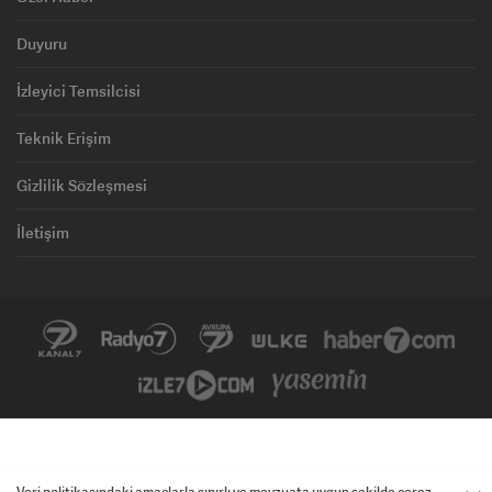
Duyuru
İzleyici Temsilcisi
Teknik Erişim
Gizlilik Sözleşmesi
İletişim
Veri politikasındaki amaçlarla sınırlı ve mevzuata uygun şekilde çerez