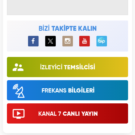
BİZİ
TAKİPTE KALIN
BiP
İZLEYİCİ
TEMSİLCİSİ
FREKANS
BİLGİLERİ
KANAL 7
CANLI YAYIN