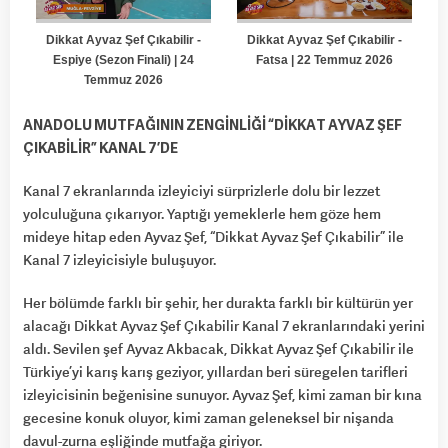
ANADOLU MUTFAĞININ ZENGİNLİĞİ “DİKKAT AYVAZ ŞEF
ÇIKABİLİR” KANAL 7’DE
Kanal 7 ekranlarında izleyiciyi sürprizlerle dolu bir lezzet
yolculuğuna çıkarıyor. Yaptığı yemeklerle hem göze hem
mideye hitap eden Ayvaz Şef, “Dikkat Ayvaz Şef Çıkabilir” ile
Kanal 7 izleyicisiyle buluşuyor.
Her bölümde farklı bir şehir, her durakta farklı bir kültürün yer
alacağı Dikkat Ayvaz Şef Çıkabilir Kanal 7 ekranlarındaki yerini
aldı. Sevilen şef Ayvaz Akbacak, Dikkat Ayvaz Şef Çıkabilir ile
Türkiye’yi karış karış geziyor, yıllardan beri süregelen tarifleri
izleyicisinin beğenisine sunuyor. Ayvaz Şef, kimi zaman bir kına
gecesine konuk oluyor, kimi zaman geleneksel bir nişanda
davul-zurna eşliğinde mutfağa giriyor.