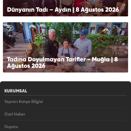
Dünyanın Tadı – Aydın | 8 Ağustos 2026
Tadına Doyulmayan Tarifler - Muğla | 8
Ağustos 2026
KURUMSAL
Yayıncı Künye Bilgisi
Özel Haber
Duyuru