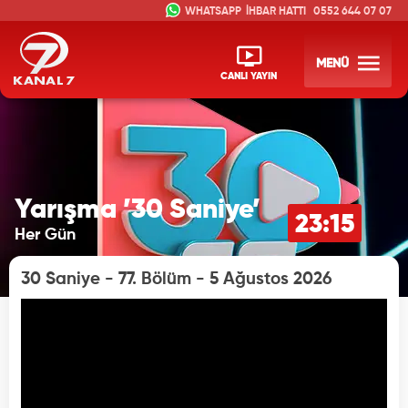
İHBAR HATTI
0552 644 07 07
MENÜ
CANLI YAYIN
Yarışma ’30 Saniye’
23:15
Her Gün
30 Saniye - 77. Bölüm - 5 Ağustos 2026