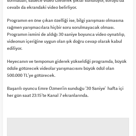
sormadan, sadece video izleterek şıklar sunuluyor, soruyu da
cevabı da ekrandaki video belirliyor.
Programın en öne çıkan özelliği ise, bilgi yarışması olmasına
rağmen yarışmacılara hiçbir soru sorulmayacak olması.
Programın ismini de aldığı 30 saniye boyunca video oynatılıp,
videonun içeriğine uygun olan şık doğru cevap olarak kabul
ediliyor.
Heyecanın ve temponun giderek yükseldiği programda, büyük
ödüle götürecek videolar yarışmacısını büyük ödül olan
500.000 TL’ye götürecek.
Başarılı oyuncu Emre Özmen’in sunduğu ‘30 Saniye’ hafta içi
her gün saat 23:15’te Kanal 7 ekranlarında.