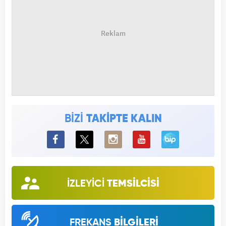
BİZİ
TAKİPTE KALIN
BiP
İZLEYİCİ
TEMSİLCİSİ
FREKANS
BİLGİLERİ