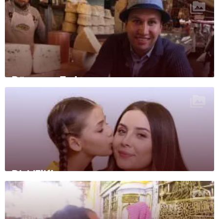
Dünyanın Tadı
Dizi ‘Elif’