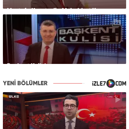
Mustafa Karataş’la Muhabbet Kapısı
Başkent Kulisi
YENİ BÖLÜMLER